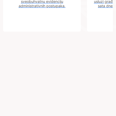
sveobuhvatnu evidenciju
usluzi građa
administrativnih postupaka.
sata dnevn
Grad
Zenica
Trg BiH 6
72000
Zenica
Bosna i