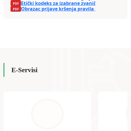
Etički kodeks za izabrane zvaničnike Grada Zen
Obrazac prijave kršenja pravila etičkog kodeks
E-Servisi