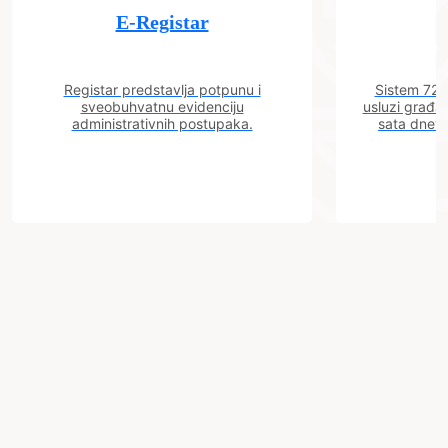
E-Registar
Registar predstavlja potpunu i
Sistem 72 j
sveobuhvatnu evidenciju
usluzi građa
administrativnih postupaka.
sata dnevn
Grad
Zenica