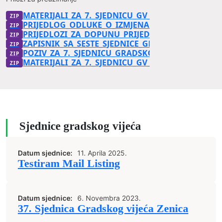
MATERIJALI_ZA_7._SJEDNICU_GV_ZENICA_-_PRVI_DI
PRIJEDLOG_ODLUKE_O_IZMJENAMA_I_DOPUNAM
PRIJEDLOZI_ZA_DOPUNU_PRIJEDLOGA_DNEVNOG_R
ZAPISNIK_SA_SESTE_SJEDNICE_GRADSKOG_VIJECA_
POZIV_ZA_7._SJEDNICU_GRADSKOG_VIJECA_ZENICA_-
MATERIJALI_ZA_7._SJEDNICU_GV_ZENICA_-_DRUGI_
Sjednice gradskog vijeća
Datum sjednice:
11. Aprila 2025.
Testiram Mail Listing
Datum sjednice:
6. Novembra 2023.
37. Sjednica Gradskog vijeća Zenica