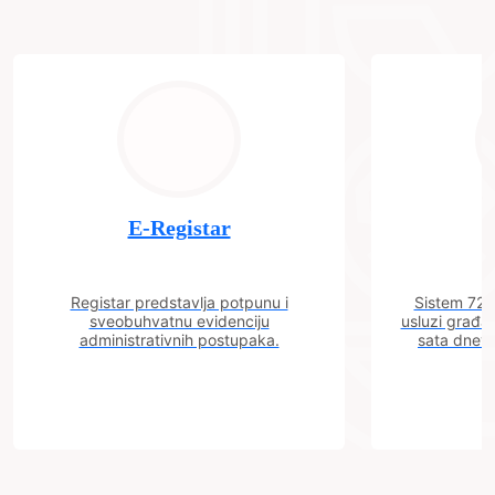
E-Registar
Registar predstavlja potpunu i
Sistem 72 j
sveobuhvatnu evidenciju
usluzi građa
administrativnih postupaka.
sata dnevn