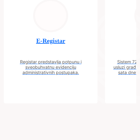
E-Registar
Registar predstavlja potpunu i
Sistem 72 j
sveobuhvatnu evidenciju
usluzi građa
administrativnih postupaka.
sata dnevn
Grad
Zenica