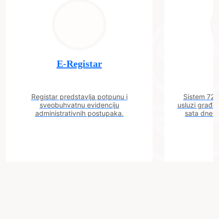
E-Registar
Registar predstavlja potpunu i
Sistem 72 j
sveobuhvatnu evidenciju
usluzi građa
administrativnih postupaka.
sata dnevn
Grad
Zenica