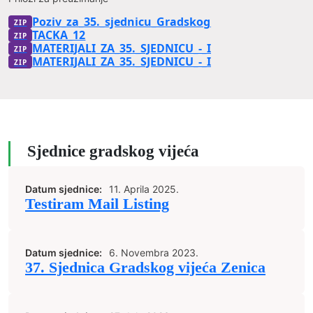
Poziv_za_35._sjednicu_Gradskog_vijeca_Zenica
TACKA_12
MATERIJALI_ZA_35._SJEDNICU_-_I_dio
MATERIJALI_ZA_35._SJEDNICU_-_II_dio
Sjednice gradskog vijeća
Datum sjednice:
11. Aprila 2025.
Testiram Mail Listing
Datum sjednice:
6. Novembra 2023.
37. Sjednica Gradskog vijeća Zenica