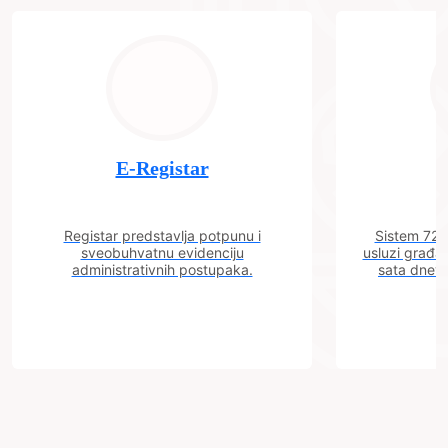
E-Registar
Registar predstavlja potpunu i
Sistem 72 j
sveobuhvatnu evidenciju
usluzi građa
administrativnih postupaka.
sata dnevn