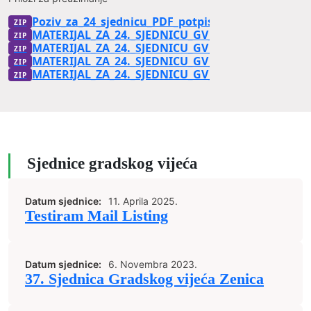
Poziv_za_24_sjednicu_PDF_potpisan
MATERIJAL_ZA_24._SJEDNICU_GV__TACKA_10.a__i_T
MATERIJAL_ZA_24._SJEDNICU_GV_ZENICA_-_DIO_II__
MATERIJAL_ZA_24._SJEDNICU_GV_ZENICA_-_DIO_IV
MATERIJAL_ZA_24._SJEDNICU_GV_ZENICA_-_DIO_I
Sjednice gradskog vijeća
Datum sjednice:
11. Aprila 2025.
Testiram Mail Listing
Datum sjednice:
6. Novembra 2023.
37. Sjednica Gradskog vijeća Zenica