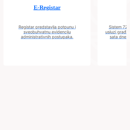
E-Registar
Registar predstavlja potpunu i
Sistem 72 j
sveobuhvatnu evidenciju
usluzi građa
administrativnih postupaka.
sata dnevn
Grad
Zenica