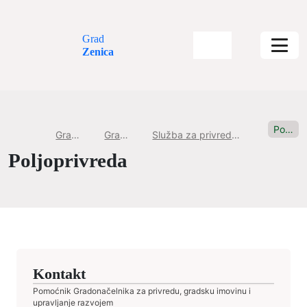
Grad
Zenica
Poljoprivreda
Gradska uprava
Gradske službe
Služba za privredu, gradsku imovinu i upravljanje razvojem
Poljoprivreda
Kontakt
Pomoćnik Gradonačelnika za privredu, gradsku imovinu i
upravljanje razvojem