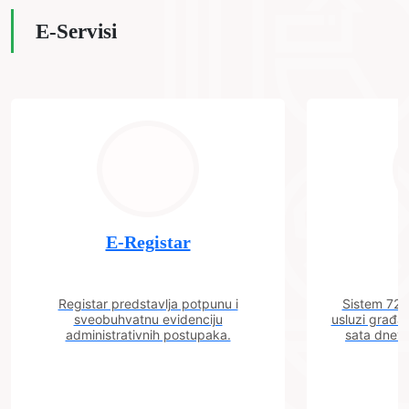
E-Servisi
E-Registar
Registar predstavlja potpunu i
Sistem 72 j
sveobuhvatnu evidenciju
usluzi građa
administrativnih postupaka.
sata dnevn