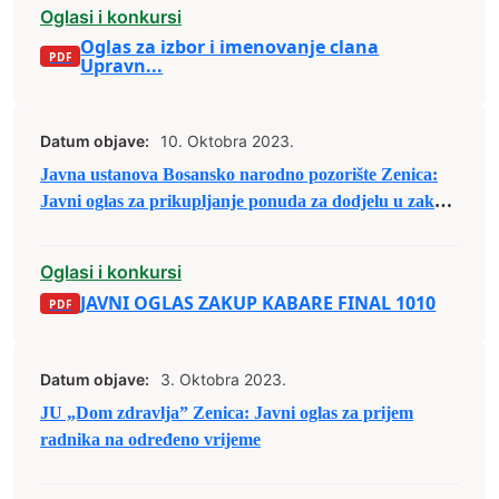
Oglasi i konkursi
Oglas za izbor i imenovanje clana
Upravn...
Datum objave:
10. Oktobra 2023.
Javna ustanova Bosansko narodno pozorište Zenica:
Javni oglas za prikupljanje ponuda za dodjelu u zakup
prostora
Oglasi i konkursi
JAVNI OGLAS ZAKUP KABARE FINAL 1010
Datum objave:
3. Oktobra 2023.
JU „Dom zdravlja” Zenica: Javni oglas za prijem
radnika na određeno vrijeme