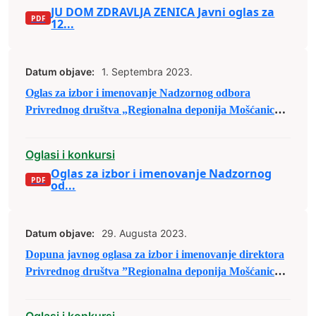
JU DOM ZDRAVLJA ZENICA Javni oglas za
12...
Datum objave:
1. Septembra 2023.
Oglas za izbor i imenovanje Nadzornog odbora
Privrednog društva „Regionalna deponija Mošćanica“
d.o.o. Zenica
Oglasi i konkursi
Oglas za izbor i imenovanje Nadzornog
od...
Datum objave:
29. Augusta 2023.
Dopuna javnog oglasa za izbor i imenovanje direktora
Privrednog društva ”Regionalna deponija Mošćanica”
d.o.o. Zenica, broj: 02-491/23 od 22.08.2023. godine
Oglasi i konkursi