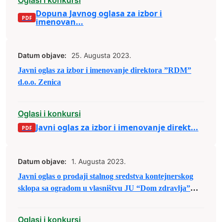
Dopuna Javnog oglasa za izbor i
imenovan...
Datum objave:
25. Augusta 2023.
Javni oglas za izbor i imenovanje direktora ”RDM”
d.o.o. Zenica
Oglasi i konkursi
Javni oglas za izbor i imenovanje direkt...
Datum objave:
1. Augusta 2023.
Javni oglas o prodaji stalnog sredstva kontejnerskog
sklopa sa ogradom u vlasništvu JU “Dom zdravlja”
Zenica putem licitacije
Oglasi i konkursi