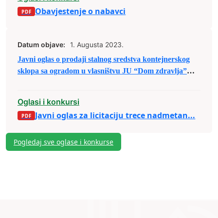
Obavjestenje o nabavci
Datum objave:
1. Augusta 2023.
Javni oglas o prodaji stalnog sredstva kontejnerskog
sklopa sa ogradom u vlasništvu JU “Dom zdravlja”
Zenica putem licitacije
Oglasi i konkursi
Javni oglas za licitaciju trece nadmetan...
Pogledaj sve oglase i konkurse