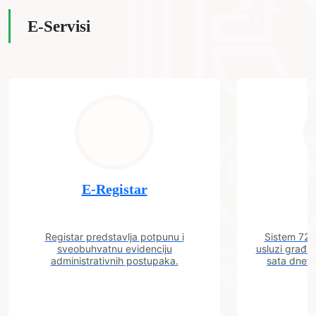
E-Servisi
E-Registar
Registar predstavlja potpunu i
Sistem 72 j
sveobuhvatnu evidenciju
usluzi građa
administrativnih postupaka.
sata dnevn