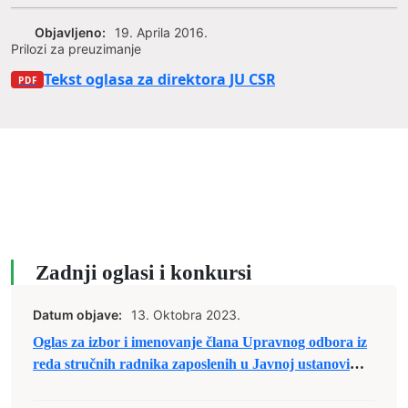
Objavljeno:
19. Aprila 2016.
Prilozi za preuzimanje
Tekst oglasa za direktora JU CSR Zenica
Zadnji oglasi i konkursi
Datum objave:
13. Oktobra 2023.
Oglas za izbor i imenovanje člana Upravnog odbora iz
reda stručnih radnika zaposlenih u Javnoj ustanovi
„Dom-porodica“ Zenica