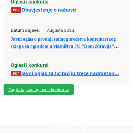
Oglasi i konkursi
Obavjestenje o nabavci
Datum objave:
1. Augusta 2023.
Javni oglas o prodaji stalnog sredstva kontejnerskog
sklopa sa ogradom u vlasništvu JU “Dom zdravlja”
Zenica putem licitacije
Oglasi i konkursi
Javni oglas za licitaciju trece nadmetan...
Pogledaj sve oglase i konkurse