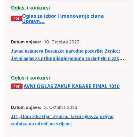
Oglasi i konkursi
Oglas za izbor i imenovanje clana
Upravn...
Datum objave:
10. Oktobra 2023.
Javna ustanova Bosansko narodno pozorište Zenica:
Javni oglas za prikupljanje ponuda za dodjelu u zakup
prostora
Oglasi i konkursi
JAVNI OGLAS ZAKUP KABARE FINAL 1010
Datum objave:
3. Oktobra 2023.
JU „Dom zdravlja” Zenica: Javni oglas za prijem
radnika na određeno vrijeme