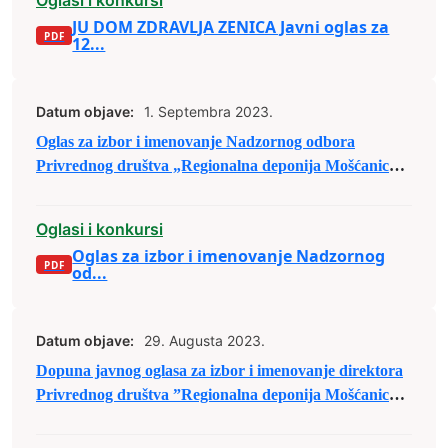
JU DOM ZDRAVLJA ZENICA Javni oglas za
12...
Datum objave:
1. Septembra 2023.
Oglas za izbor i imenovanje Nadzornog odbora
Privrednog društva „Regionalna deponija Mošćanica“
d.o.o. Zenica
Oglasi i konkursi
Oglas za izbor i imenovanje Nadzornog
od...
Datum objave:
29. Augusta 2023.
Dopuna javnog oglasa za izbor i imenovanje direktora
Privrednog društva ”Regionalna deponija Mošćanica”
d.o.o. Zenica, broj: 02-491/23 od 22.08.2023. godine