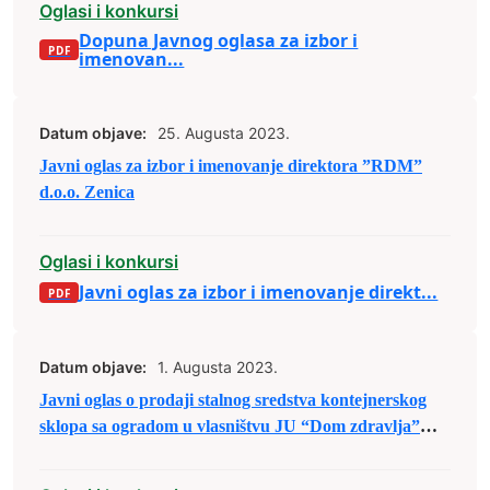
Oglasi i konkursi
Dopuna Javnog oglasa za izbor i
imenovan...
Datum objave:
25. Augusta 2023.
Javni oglas za izbor i imenovanje direktora ”RDM”
d.o.o. Zenica
Oglasi i konkursi
Javni oglas za izbor i imenovanje direkt...
Datum objave:
1. Augusta 2023.
Javni oglas o prodaji stalnog sredstva kontejnerskog
sklopa sa ogradom u vlasništvu JU “Dom zdravlja”
Zenica putem licitacije