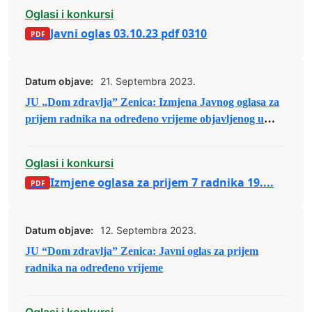
Oglasi i konkursi
Javni oglas 03.10.23 pdf 0310
Datum objave:
21. Septembra 2023.
JU „Dom zdravlja” Zenica: Izmjena Javnog oglasa za
prijem radnika na određeno vrijeme objavljenog u
Našoj riječi dana 12.09.2023. godine
Oglasi i konkursi
Izmjene oglasa za prijem 7 radnika 19....
Datum objave:
12. Septembra 2023.
JU “Dom zdravlja” Zenica: Javni oglas za prijem
radnika na određeno vrijeme
Oglasi i konkursi