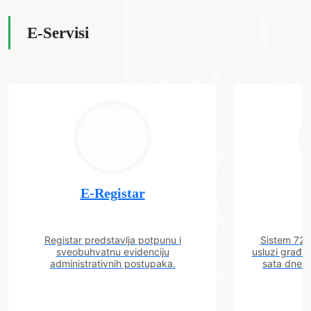
E-Servisi
E-Registar
Registar predstavlja potpunu i
Sistem 72 j
sveobuhvatnu evidenciju
usluzi građa
administrativnih postupaka.
sata dnevn