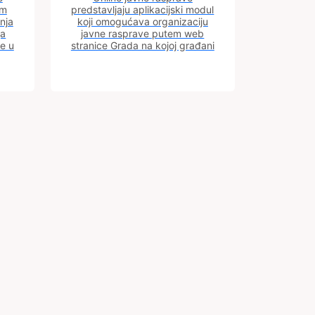
im
predstavljaju aplikacijski modul
nja
koji omogućava organizaciju
ja
javne rasprave putem web
ve u
stranice Grada na kojoj građani
m.
imaju uvid u aktivne javne
rasprave.