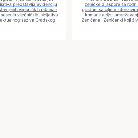
cijativa predstavlja evidenciju
zeničke dijaspore sa rodn
tavljenih vijećničkih pitanja i
gradom sa ciljem intenzivira
nesenih vijećničkih inicijativa
komunikacije i umrežavan
 aktuelnog saziva Gradskog
Zeničana i Zeničanki koji ži
vijeća.
dijaspori sa rodnim grado