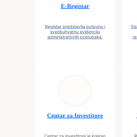
E-Registar
Registar predstavlja potpunu i
Sis
sveobuhvatnu evidenciju
administrativnih postupaka.
ra
Centar za Investitore
Centar za investitore je kreiran
R