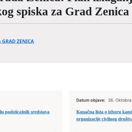
og spiska za Grad Zenica
za GRAD ZENICA
Datum objave:
26. Oktobra
lu podsticajnih sredstava
Konačna lista o izboru kand
organizacije civilnog društ
Zenica za 2022. godinu