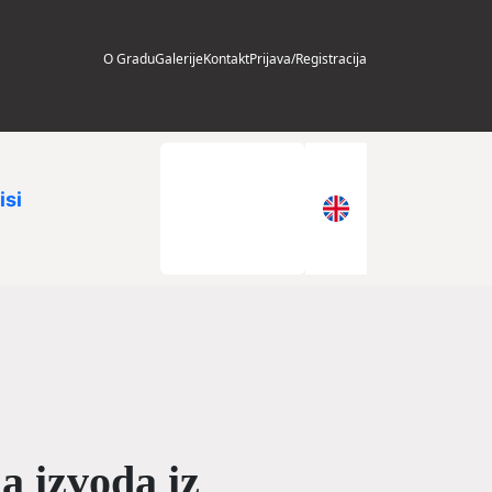
O Gradu
Galerije
Kontakt
Prijava/Registracija
isi
a izvoda iz