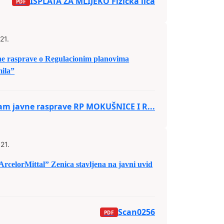
ISPLATA ZA MLIJEKO Fizička lica
21.
ne rasprave o Regulacionim planovima
ila”
am javne rasprave RP MOKUŠNICE I R...
21.
rcelorMittal” Zenica stavljena na javni uvid
Scan0256