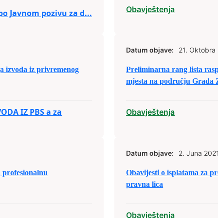
Obavještenja
po Javnom pozivu za d...
Datum objave:
21. Oktobra
a izvoda iz privremenog
Preliminarna rang lista rasp
mjesta na području Grada Z
ODA IZ PBS a za
Obavještenja
Datum objave:
2. Juna 2021
a profesionalnu
Obavijesti o isplatama za pr
pravna lica
Obavještenja