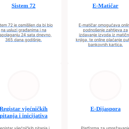
Sistem 72
E-Matičar
tem 72 je osmišljen da bi bio
E-matičar omogućava onli
na usluzi građanima i na
podnošenje zahtjeva za
spolaganju 24 sata dnevno,
izdavanje izvoda iz matičn
365 dana godišnje.
knjiga, te online plaćanje p
bankovnih kartica.
Registar vjećničkih
E-Dijaspora
pitanja i inicijativa
egistar vijećničkih pitanja i
Platforma za umrežavanj