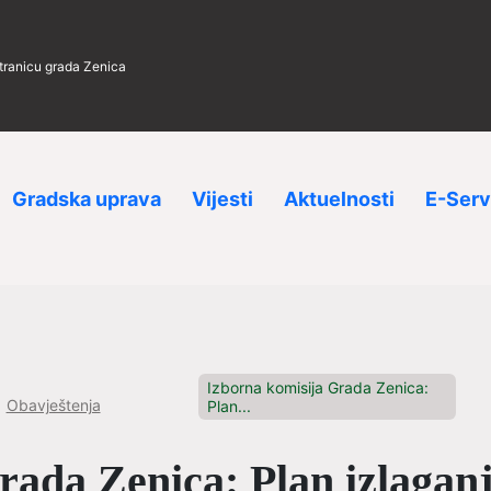
stranicu grada Zenica
Gradska uprava
Vijesti
Aktuelnosti
E-Serv
Izborna komisija Grada Zenica:
Obavještenja
Plan...
ada Zenica: Plan izlaganj