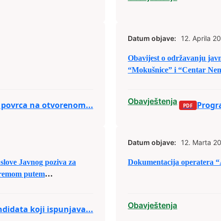
Datum objave:
12. Aprila 20
Obavijest o održavanju jav
“Mokušnice” i “Centar Nem
Obavještenja
j povrca na otvorenom...
Progr
Datum objave:
12. Marta 20
slove Javnog poziva za
Dokumentacija operatera “A
opremom putem
Obavještenja
didata koji ispunjava...