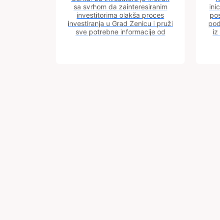
sa svrhom da zainteresiranim
ini
investitorima olakša proces
pos
investiranja u Grad Zenicu i pruži
pod
sve potrebne informacije od
iz
procesa registracije do dobijanja
dozvola potrebnih za izgradnju
poslovnog objekta.
Trg BiH 6
Grad
Zenica
72000
Preuzmite
mobilnu
Zenica
aplikaciju:
Bosna i
Hercegovina
+387
Pratite nas