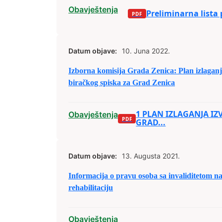
Obavještenja
Preliminarna lista 
Datum objave:
10. Juna 2022.
Izborna komisija Grada Zenica: Plan izlaganj
biračkog spiska za Grad Zenica
1 PLAN IZLAGANJA IZV
Obavještenja
GRAD...
Datum objave:
13. Augusta 2021.
Informacija o pravu osoba sa invaliditetom n
rehabilitaciju
Obavještenja