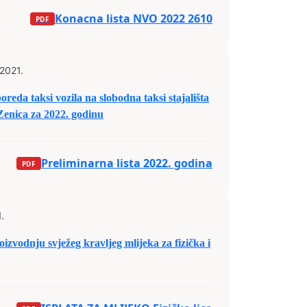
Konacna lista NVO 2022 2610
 2021.
oreda taksi vozila na slobodna taksi stajališta
enica za 2022. godinu
Preliminarna lista 2022. godina
.
oizvodnju svježeg kravljeg mlijeka za fizička i