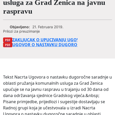
usluga za Grad Zenica na javnu
raspravu
Objavljeno:
21. Februara 2019.
Prilozi za preuzimanje
ZAKLJUCAK O UPUCIVANJU UGOVORA O NASTAVKU 
UGOVOR O NASTAVKU DUGOROCNE SARADNJE U O
Tekst Nacrta Ugovora o nastavku dugoročne saradnje u
oblasti pružanja komunalnih usluga za Grad Zenica
upućuje se na javnu raspravu u trajanju od 30 dana od
dana održavanja sjednice Gradskog vijeća.&nbsp;
Pisane primjedbe, prijedlozi i sugestije dostavljaju se
Radnoj grupi koja je učestvovala u izradi Nacrta
Ugovora o nastavku dugoročne saradnje u oblasti