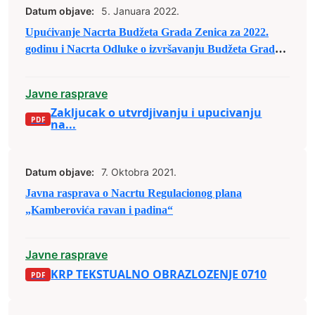
Datum objave:
5. Januara 2022.
Upućivanje Nacrta Budžeta Grada Zenica za 2022.
godinu i Nacrta Odluke o izvršavanju Budžeta Grada
Zenica za 2022. godinu u javnu raspravu
Javne rasprave
Zakljucak o utvrdjivanju i upucivanju
na...
Datum objave:
7. Oktobra 2021.
Javna rasprava o Nacrtu Regulacionog plana
„Kamberovića ravan i padina“
Javne rasprave
KRP TEKSTUALNO OBRAZLOZENJE 0710