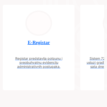
E-Registar
Registar predstavlja potpunu i
Sistem 72 j
sveobuhvatnu evidenciju
usluzi građa
administrativnih postupaka.
sata dnevn