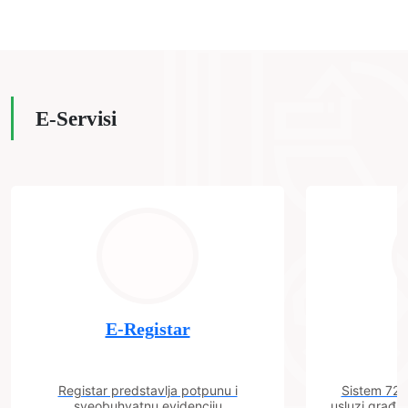
E-Servisi
E-Registar
Registar predstavlja potpunu i
Sistem 72 j
sveobuhvatnu evidenciju
usluzi građa