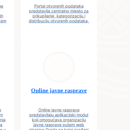
ne
Portal otvorenih podataka
predstavlja centralno mjesto za
ih
prikupljanje, kategorizaciju i
utem
distribuciju otvorenih podataka.
Online javne rasprave
e
Online javne rasprave
im
predstavljaju aplikacijski modul
nja
koji omogućava organizaciju
ja
javne rasprave putem web
ve u
stranice Grada na kojoj građani