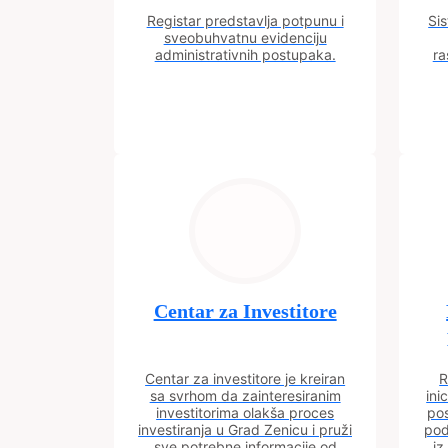
Registar predstavlja potpunu i
Sis
sveobuhvatnu evidenciju
administrativnih postupaka.
ra
Centar za Investitore
Centar za investitore je kreiran
R
sa svrhom da zainteresiranim
ini
investitorima olakša proces
pos
investiranja u Grad Zenicu i pruži
pod
sve potrebne informacije od
iz