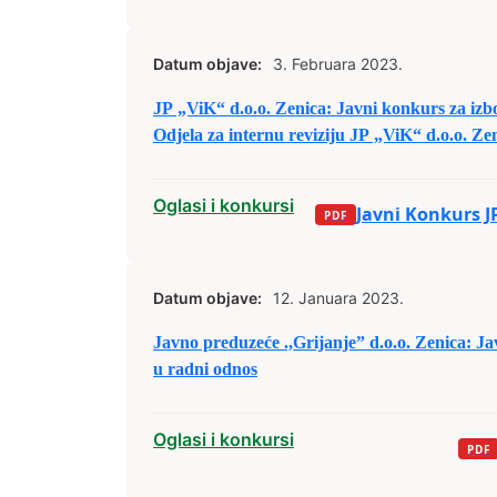
Datum objave:
3. Februara 2023.
JP „ViK“ d.o.o. Zenica: Javni konkurs za izb
Odjela za internu reviziju JP „ViK“ d.o.o. Ze
Oglasi i konkursi
Javni Konkurs JP
Datum objave:
12. Januara 2023.
Javno preduzeće .,Grijanje” d.o.o. Zenica: Ja
u radni odnos
Oglasi i konkursi