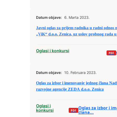
Datum objave:
6. Marta 2023.
Javni oglas za prijem radnika u radni odnos
„ViK“ d.o.o. Zenica, uz uslov probnog rada u 
Oglasi i konkursi
Datum objave:
10. Februara 2023.
Oglas za izbor i imenovanje jednog člana Na
razvojne agencije ZEDA d.o.o. Zenica
Oglasi i
Oglas za izbor i i
konkursi
clana...