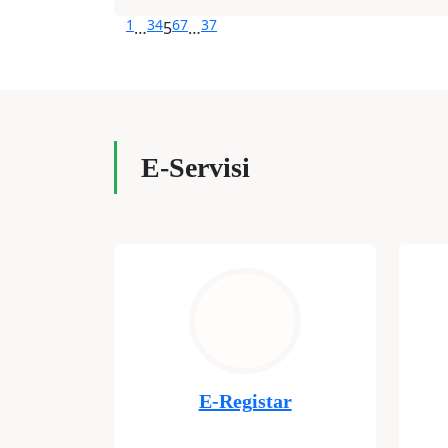
1
3
4
6
7
37
…
5
…
E-Servisi
E-Registar