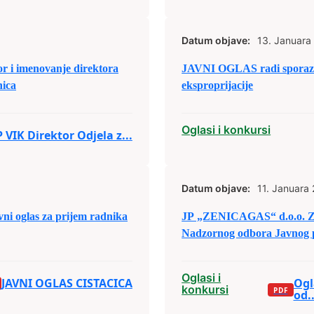
Datum objave:
13. Januara
or i imenovanje direktora
JAVNI OGLAS radi sporazu
nica
eksproprijacije
Oglasi i konkursi
 VIK Direktor Odjela z...
Datum objave:
11. Januara
vni oglas za prijem radnika
JP „ZENICAGAS“ d.o.o. Zen
Nadzornog odbora Javnog 
Oglasi i
JAVNI OGLAS CISTACICA
Ogl
konkursi
od..