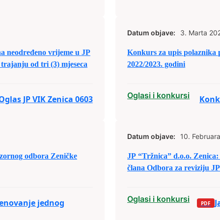
Datum objave:
3. Marta 20
 na neodređeno vrijeme u JP
Konkurs za upis polaznika 
trajanju od tri (3) mjeseca
2022/2023. godini
Oglasi i konkursi
Oglas JP VIK Zenica 0603
Konku
Datum objave:
10. Februar
dzornog odbora Zeničke
JP “Tržnica” d.o.o. Zenica:
člana Odbora za reviziju JP
Oglasi i konkursi
menovanje jednog
J