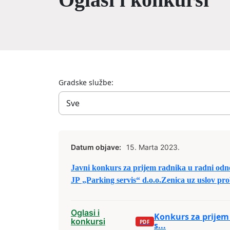
Gradske službe:
Datum objave:
15. Marta 2023.
Javni konkurs za prijem radnika u radni odn
JP „Parking servis“ d.o.o.Zenica uz uslov pr
(tri) mjeseca
Oglasi i
Konkurs za prijem
konkursi
s...