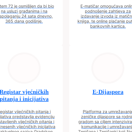
tem 72 je osmišljen da bi bio
E-matičar omogućava onli
na usluzi građanima i na
podnošenje zahtjeva za
spolaganju 24 sata dnevno,
izdavanje izvoda iz matičn
365 dana godišnje.
knjiga, te online plaćanje p
bankovnih kartica.
Registar vjećničkih
E-Dijaspora
pitanja i inicijativa
egistar vijećničkih pitanja i
Platforma za umrežavanj
cijativa predstavlja evidenciju
zeničke dijaspore sa rodn
tavljenih vijećničkih pitanja i
gradom sa ciljem intenzivira
nesenih vijećničkih inicijativa
komunikacije i umrežavan
 aktuelnog saziva Gradskog
Zeničana i Zeničanki koji ži