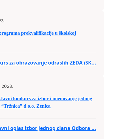
23.
programa prekvalifikacije u školskoj
rs za obrazovanje odraslih ZEDA iSK...
a 2023.
 Javni konkurs za izbor i imenovanje jednog
 “Tržnica” d.o.o. Zenica
avni oglas izbor jednog clana Odbora ...