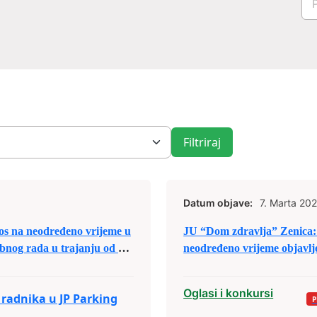
Filtriraj
Datum objave:
7. Marta 202
os na neodređeno vrijeme u
JU “Dom zdravlja” Zenica: 
obnog rada u trajanju od 3
neodređeno vrijeme objavlje
godine
Oglasi i konkursi
 radnika u JP Parking