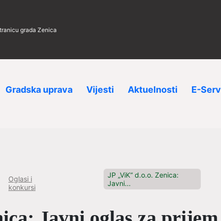
stranicu grada Zenica
Gradska uprava
Vijesti
Aktuelnosti
E-Serv
JP „ViK“ d.o.o. Zenica:
Oglasi i
Javni...
konkursi
ica: Javni oglas za prijem