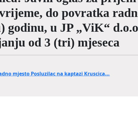
vrijeme, do povratka radni
) godinu, u JP „ViK“ d.o.o
anju od 3 (tri) mjeseca
adno mjesto Posluzilac na kaptazi Kruscica...