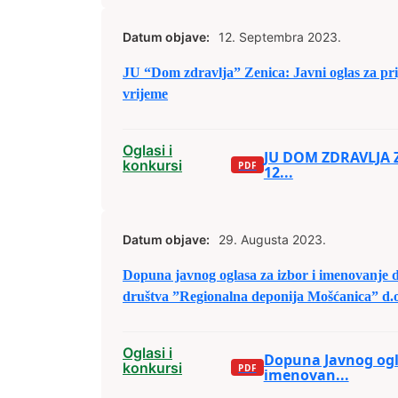
Datum objave:
12. Septembra 2023.
JU “Dom zdravlja” Zenica: Javni oglas za pr
vrijeme
Oglasi i
JU DOM ZDRAVLJA Z
konkursi
12...
Datum objave:
29. Augusta 2023.
Dopuna javnog oglasa za izbor i imenovanje 
društva ”Regionalna deponija Mošćanica” d.o.
od 22.08.2023. godine
Oglasi i
Dopuna Javnog ogla
konkursi
imenovan...