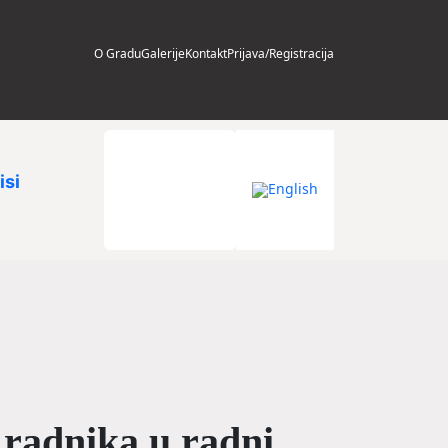
O Gradu
Galerije
Kontakt
Prijava/Registracija
isi
 radnika u radni