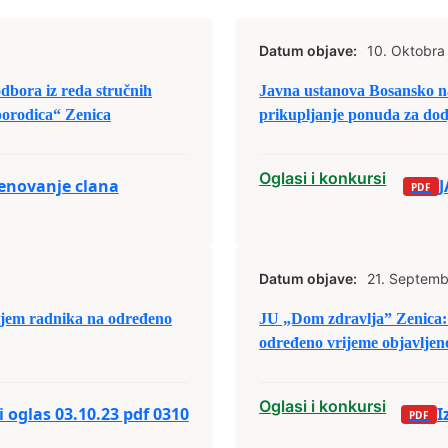
Datum objave:
10. Oktobra
dbora iz reda stručnih
Javna ustanova Bosansko na
porodica“ Zenica
prikupljanje ponuda za dod
Oglasi i konkursi
menovanje clana
Datum objave:
21. Septemb
ijem radnika na određeno
JU „Dom zdravlja” Zenica: 
određeno vrijeme objavljeno
Oglasi i konkursi
i oglas 03.10.23 pdf 0310
I