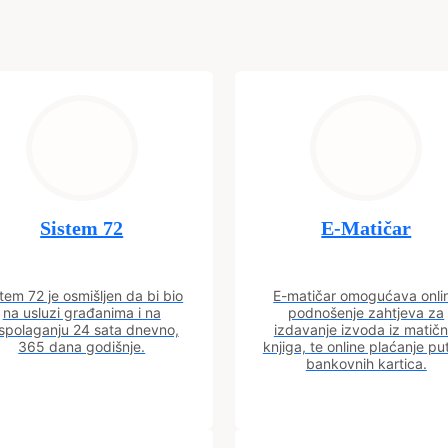
Sistem 72
E-Matičar
tem 72 je osmišljen da bi bio
E-matičar omogućava onli
na usluzi građanima i na
podnošenje zahtjeva za
spolaganju 24 sata dnevno,
izdavanje izvoda iz matičn
365 dana godišnje.
knjiga, te online plaćanje p
bankovnih kartica.