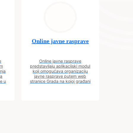
Online javne rasprave
e
Online javne rasprave
im
predstavljaju aplikacijski modul
nja
koji omogućava organizaciju
ja
javne rasprave putem web
ve u
stranice Grada na kojoj građani
m.
imaju uvid u aktivne javne
rasprave.