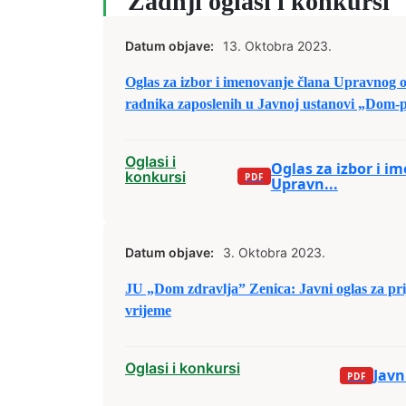
Zadnji oglasi i konkursi
Datum objave:
13. Oktobra 2023.
Oglas za izbor i imenovanje člana Upravnog o
radnika zaposlenih u Javnoj ustanovi „Dom-
Oglasi i
Oglas za izbor i i
konkursi
Upravn...
Datum objave:
3. Oktobra 2023.
JU „Dom zdravlja” Zenica: Javni oglas za pr
vrijeme
Oglasi i konkursi
Javn