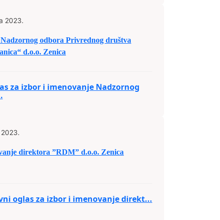
a 2023.
e Nadzornog odbora Privrednog društva
nica“ d.o.o. Zenica
as za izbor i imenovanje Nadzornog
.
 2023.
novanje direktora ”RDM” d.o.o. Zenica
vni oglas za izbor i imenovanje direkt...