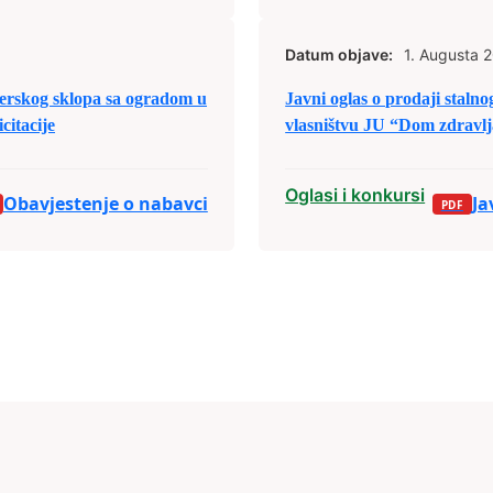
Datum objave:
1. Augusta 
jnerskog sklopa sa ogradom u
Javni oglas o prodaji staln
citacije
vlasništvu JU “Dom zdravlja
Oglasi i konkursi
Obavjestenje o nabavci
Ja