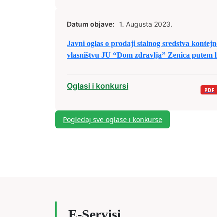
Datum objave:
1. Augusta 2023.
Javni oglas o prodaji stalnog sredstva konte
vlasništvu JU “Dom zdravlja” Zenica putem li
Oglasi i konkursi
Pogledaj sve oglase i konkurse
E-Servisi