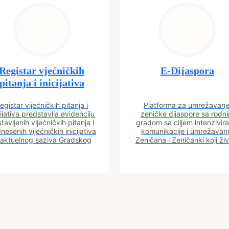
Registar vjećničkih
E-Dijaspora
pitanja i inicijativa
egistar vijećničkih pitanja i
Platforma za umrežavanj
cijativa predstavlja evidenciju
zeničke dijaspore sa rodn
tavljenih vijećničkih pitanja i
gradom sa ciljem intenzivira
nesenih vijećničkih inicijativa
komunikacije i umrežavan
 aktuelnog saziva Gradskog
Zeničana i Zeničanki koji ži
vijeća.
dijaspori sa rodnim grado