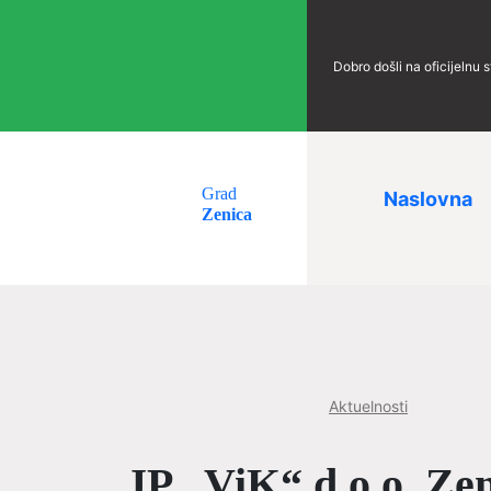
Dobro došli na oficijelnu 
Grad
Naslovna
Zenica
Aktuelnosti
JP „ViK“ d.o.o. Zen