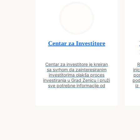
Centar za Investitore
Centar za investitore je kreiran
R
sa svrhom da zainteresiranim
ini
investitorima olakša proces
pos
investiranja u Grad Zenicu i pruži
pod
sve potrebne informacije od
iz
procesa registracije do dobijanja
dozvola potrebnih za izgradnju
poslovnog objekta.