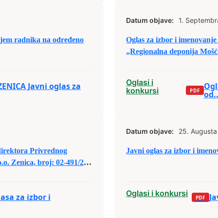
Datum objave:
1. Septembr
ijem radnika na određeno
Oglas za izbor i imenovanj
„Regionalna deponija Mošća
Oglasi i
ENICA Javni oglas za
Ogl
konkursi
od..
Datum objave:
25. Augusta
direktora Privrednog
Javni oglas za izbor i ime
o. Zenica, broj: 02-491/23
Oglasi i konkursi
sa za izbor i
Ja