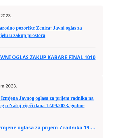
 2023.
rodno pozorište Zenica: Javni oglas za
jelu u zakup prostora
JAVNI OGLAS ZAKUP KABARE FINAL 1010
ra 2023.
Izmjena Javnog oglasa za prijem radnika na
g u Našoj riječi dana 12.09.2023. godine
zmjene oglasa za prijem 7 radnika 19....