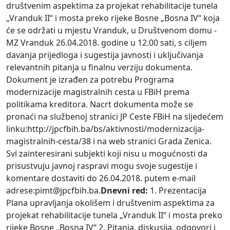
društvenim aspektima za projekat rehabilitacije tunela
„Vranduk II“ i mosta preko rijeke Bosne „Bosna IV“ koja
će se održati u mjestu Vranduk, u Društvenom domu -
MZ Vranduk 26.04.2018. godine u 12.00 sati, s ciljem
davanja prijedloga i sugestija javnosti i uključivanja
relevantnih pitanja u finalnu verziju dokumenta.
Dokument je izrađen za potrebu Programa
modernizacije magistralnih cesta u FBiH prema
politikama kreditora. Nacrt dokumenta može se
pronaći na službenoj stranici JP Ceste FBiH na sljedećem
linku:
http://jpcfbih.ba/bs/aktivnosti/modernizacija-
magistralnih-cesta/38 i na web stranici Grada Zenica.
Svi zainteresirani subjekti koji nisu u mogućnosti da
prisustvuju javnoj raspravi mogu svoje sugestije i
komentare dostaviti do 26.04.2018. putem e-mail
adrese:
pimt@jpcfbih.ba.
Dnevni red:
1. Prezentacija
Plana upravljanja okolišem i društvenim aspektima za
projekat rehabilitacije tunela „Vranduk II“ i mosta preko
rijeke Bosne „Bosna IV“ 2. Pitanja, diskusija, odgovori i