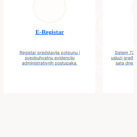
E-Registar
Registar predstavlja potpunu i
Sistem 72 j
sveobuhvatnu evidenciju
usluzi građa
administrativnih postupaka.
sata dnevn
Grad
Zenica