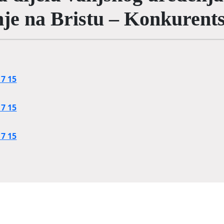
nje na Bristu – Konkurents
17 15
17 15
17 15