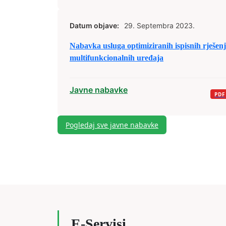
Datum objave:
29. Septembra 2023.
Nabavka usluga optimiziranih ispisnih rješen
multifunkcionalnih uređaja
Javne nabavke
Pogledaj sve javne nabavke
E-Servisi