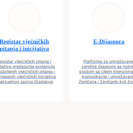
Registar vjećničkih
E-Dijaspora
pitanja i inicijativa
egistar vijećničkih pitanja i
Platforma za umrežavanj
cijativa predstavlja evidenciju
zeničke dijaspore sa rodn
tavljenih vijećničkih pitanja i
gradom sa ciljem intenzivira
nesenih vijećničkih inicijativa
komunikacije i umrežavan
 aktuelnog saziva Gradskog
Zeničana i Zeničanki koji ži
vijeća.
dijaspori sa rodnim grado