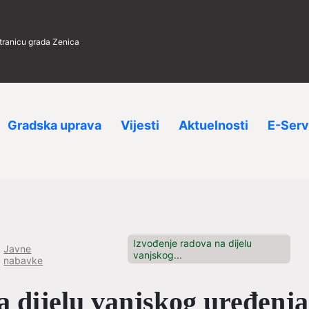
stranicu grada Zenica
Gradska uprava
Vijesti
Aktuelnosti
E-Serv
Izvođenje radova na dijelu
Javne
vanjskog...
nabavke
a dijelu vanjskog uređenja