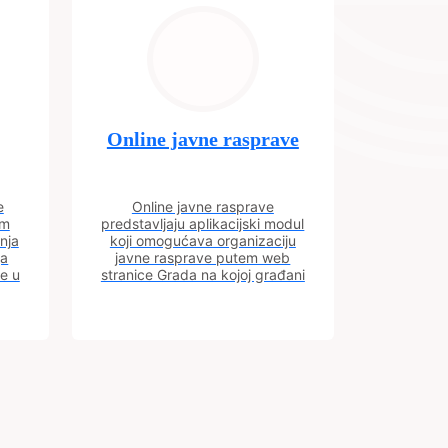
Online javne rasprave
e
Online javne rasprave
im
predstavljaju aplikacijski modul
nja
koji omogućava organizaciju
ja
javne rasprave putem web
ve u
stranice Grada na kojoj građani
m.
imaju uvid u aktivne javne
rasprave.