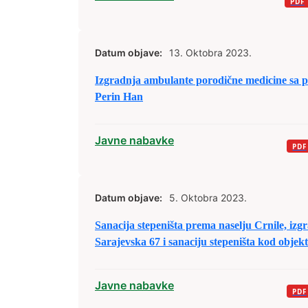
Datum objave:
13. Oktobra 2023.
Izgradnja ambulante porodične medicine sa 
Perin Han
Javne nabavke
Datum objave:
5. Oktobra 2023.
Sanacija stepeništa prema naselju Crnile, izgr
Sarajevska 67 i sanaciju stepeništa kod objek
Javne nabavke