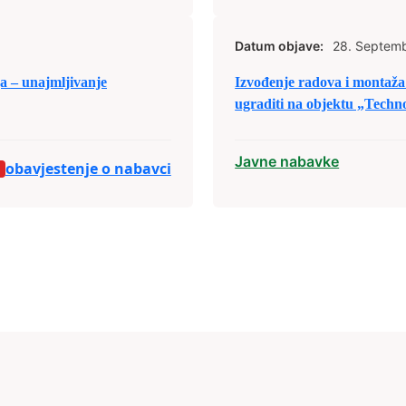
Datum objave:
28. Septem
ja – unajmljivanje
Izvođenje radova i montaža 
ugraditi na objektu „Tech
Javne nabavke
obavjestenje o nabavci