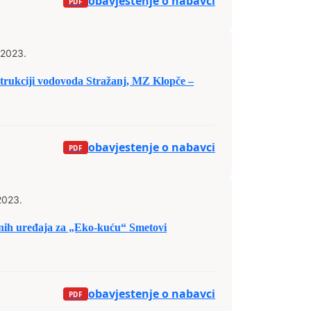
obavjestenje o nabavci
 2023.
trukciji vodovoda Stražanj, MZ Klopče –
obavjestenje o nabavci
2023.
čnih uređaja za „Eko-kuću“ Smetovi
obavjestenje o nabavci