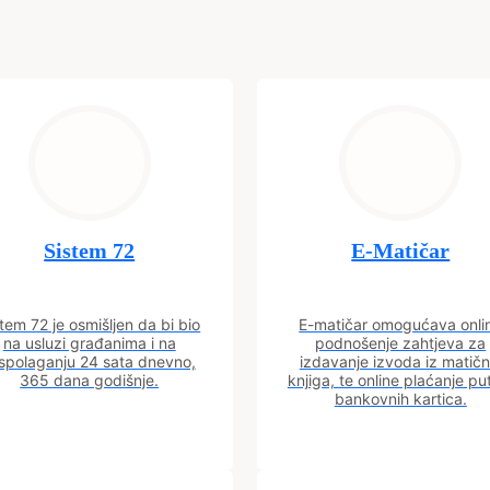
Sistem 72
E-Matičar
tem 72 je osmišljen da bi bio
E-matičar omogućava onli
na usluzi građanima i na
podnošenje zahtjeva za
spolaganju 24 sata dnevno,
izdavanje izvoda iz matičn
365 dana godišnje.
knjiga, te online plaćanje p
bankovnih kartica.