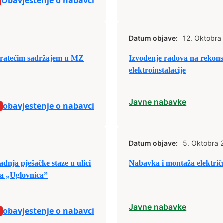
Obavjestenje o nabavci
Datum objave:
12. Oktobra
pratećim sadržajem u MZ
Izvođenje radova na rekons
elektroinstalacije
Javne nabavke
obavjestenje o nabavci
Datum objave:
5. Oktobra 
adnja pješačke staze u ulici
Nabavka i montaža elektri
ta „Uglovnica”
Javne nabavke
obavjestenje o nabavci