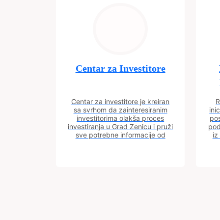
Centar za Investitore
Centar za investitore je kreiran
R
sa svrhom da zainteresiranim
ini
investitorima olakša proces
pos
investiranja u Grad Zenicu i pruži
pod
sve potrebne informacije od
iz
procesa registracije do dobijanja
dozvola potrebnih za izgradnju
poslovnog objekta.