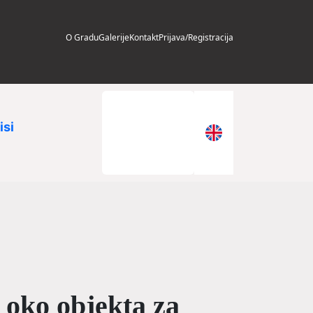
O Gradu
Galerije
Kontakt
Prijava/Registracija
isi
 oko objekta za