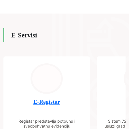
E-Servisi
E-Registar
Registar predstavlja potpunu i
Sistem 72 j
sveobuhvatnu evidenciju
usluzi građa