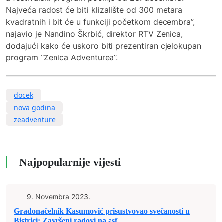
Najveća radost će biti klizalište od 300 metara
kvadratnih i bit će u funkciji početkom decembra”,
najavio je Nandino Škrbić, direktor RTV Zenica,
dodajući kako će uskoro biti prezentiran cjelokupan
program “Zenica Adventurea”.
docek
nova godina
zeadventure
Najpopularnije vijesti
9. Novembra 2023.
Gradonačelnik Kasumović prisustvovao svečanosti u
Bistrici: Završeni radovi na asf...