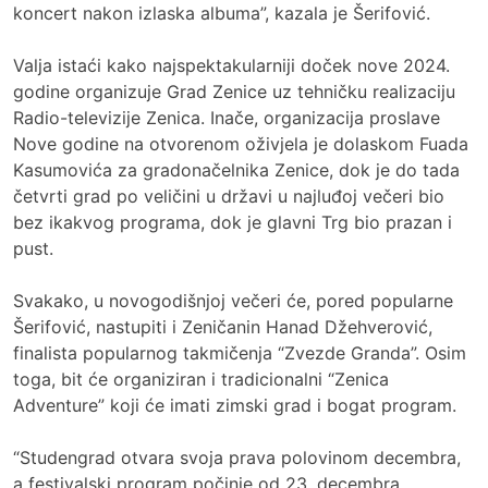
koncert nakon izlaska albuma”, kazala je Šerifović.
Valja istaći kako najspektakularniji doček nove 2024.
godine organizuje Grad Zenice uz tehničku realizaciju
Radio-televizije Zenica. Inače, organizacija proslave
Nove godine na otvorenom oživjela je dolaskom Fuada
Kasumovića za gradonačelnika Zenice, dok je do tada
četvrti grad po veličini u državi u najluđoj večeri bio
bez ikakvog programa, dok je glavni Trg bio prazan i
pust.
Svakako, u novogodišnjoj večeri će, pored popularne
Šerifović, nastupiti i Zeničanin Hanad Džehverović,
finalista popularnog takmičenja “Zvezde Granda”. Osim
toga, bit će organiziran i tradicionalni “Zenica
Adventure” koji će imati zimski grad i bogat program.
“Studengrad otvara svoja prava polovinom decembra,
a festivalski program počinje od 23. decembra.