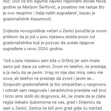
noć. Ovo će biti sigurno najveći regionalni doček Nove
godine sa Marijom Šerifović, a posebno me raduje što
je ovo neupitno i želja naših sugrađana”, kazao je
gradonačelnik Kasumović.
Zvijezda novogodišnje večeri u Zenici poručila je ovom
prilikom da je još u junu mjesecu dobila poziv od
gradonačelnika koji je pozvao da uvede njegove
sugrađane u novu 2024. godinu.
“Još u junu mjesecu sam bila u Grčkoj jer sam imala
samo pet dana za odmor. Zvoni mi telefon, ne prestaje,
a ja neću da se javim. Vrag mi nije dao mira, neko me
zove, ali telefon ne prestaje da zvoni i javim se…
Gospodin gradonačelnik je bio simpatičan u razgovoru
i odmah sam reagovala i saradnicima prenijela vaš broj
i brzo smo došli do dogovora. Ali, ne znate da je cijela
regija itekako ljubomorna na vas, grad i činjenicu da
sam u Zenici. Zenica će biti prvi grad gdje ću održati