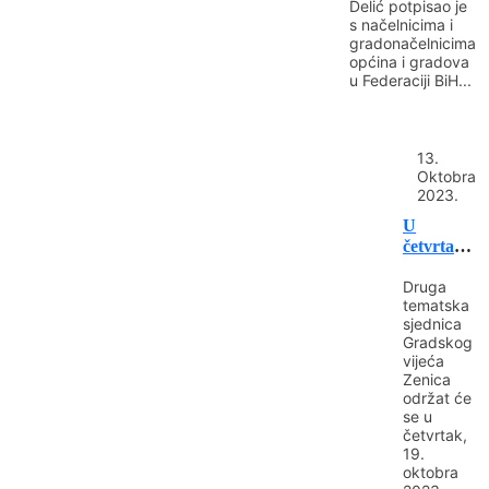
Delić potpisao je
s načelnicima i
gradonačelnicima
općina i gradova
u Federaciji BiH...
13.
Oktobra
2023.
U
četvrtak
druga
Druga
tematska
tematska
sjednica
sjednica
Gradskog
Gradskog
vijeća
vijeća
Zenica
Zenica
održat će
se u
četvrtak,
19.
oktobra