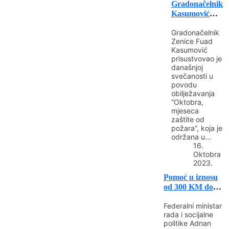
Gradonačelnik
Kasumović
prisustvovao
Gradonačelnik
svečanosti
Zenice Fuad
povodom
Kasumović
obilježavanja
prisustvovao je
“Oktobra,
današnjoj
mjeseca zaštite
svečanosti u
od...
povodu
obilježavanja
“Oktobra,
mjeseca
zaštite od
požara”, koja je
održana u...
16.
Oktobra
2023.
Pomoć u iznosu
od 300 KM do
600 KM za...
Federalni ministar
rada i socijalne
politike Adnan