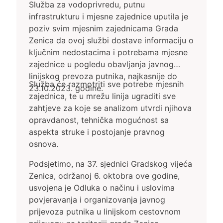
linijski prevoz putnika
Služba za vodoprivredu, putnu
infrastrukturu i mjesne zajednice uputila je
poziv svim mjesnim zajednicama Grada
Zenica da ovoj službi dostave informaciju o
ključnim nedostacima i potrebama mjesne
zajednice u pogledu obavljanja javnog
linijskog prevoza putnika, najkasnije do
Služba će razmotriti sve potrebe mjesnih
23.10.2023. godine.
zajednica, te u mrežu linija ugraditi sve
zahtjeve za koje se analizom utvrdi njihova
opravdanost, tehnička mogućnost sa
aspekta struke i postojanje pravnog
osnova.
Podsjetimo, na 37. sjednici Gradskog vijeća
Zenica, održanoj 6. oktobra ove godine,
usvojena je Odluka o načinu i uslovima
povjeravanja i organizovanja javnog
prijevoza putnika u linijskom cestovnom