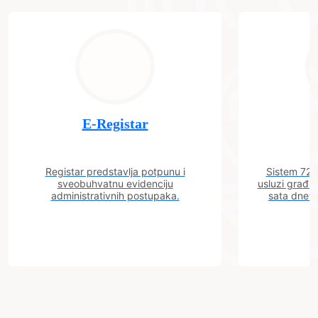
E-Registar
Registar predstavlja potpunu i
Sistem 72 j
sveobuhvatnu evidenciju
usluzi građa
administrativnih postupaka.
sata dnevn