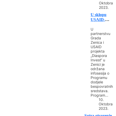
Oktobra
2023.
U sklopu
USAID-
ovog
U
projekta
partnerstvu
„Diaspora
Grada
Invest“
Zenica i
održana
USAID
infosesija o
projekta
Programu...
„Diaspora
Invest“ u
Zenici je
održana
infosesija o
Programu
dodjele
bespovratnih
sredstava.
Program...
10.
Oktobra
2023.
Sutra otvorenje