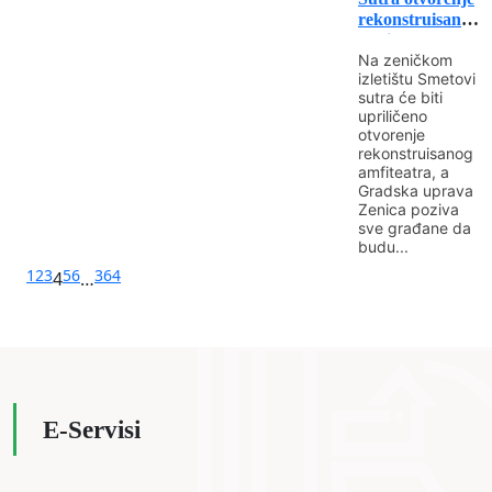
rekonstruisanog
amfiteatra na
Na zeničkom
Smetovima
izletištu Smetovi
sutra će biti
upriličeno
otvorenje
rekonstruisanog
amfiteatra, a
Gradska uprava
Zenica poziva
sve građane da
budu...
1
2
3
5
6
364
4
…
E-Servisi