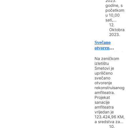
2023.
godine, s
početkom
u 10,00
sati,...
12.
Oktobra
2023.
Svečano
otvoren
rekonstruisani
Na zeničkom
amfiteatar na
izletištu
Smetovima
Smetovi je
upriličeno
svečano
otvorenje
rekonstruisanog
amfiteatra.
Projekat
sanacije
amfiteatra
vrijedan je
123.424,96 KM,
a sredstva za...
10.