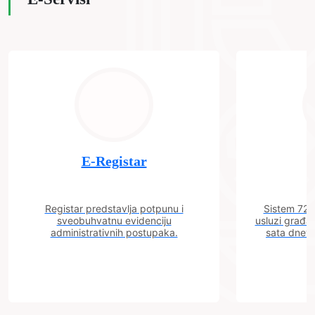
E-Registar
Registar predstavlja potpunu i
Sistem 72 j
sveobuhvatnu evidenciju
usluzi građa
administrativnih postupaka.
sata dnevn