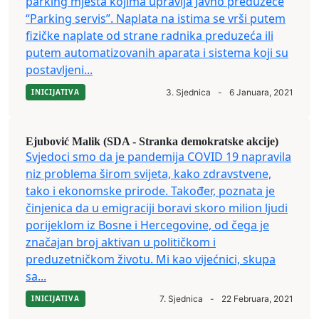
parking mjesta kojima upravlja Javno preduzeće
“Parking servis”. Naplata na istima se vrši putem
fizičke naplate od strane radnika preduzeća ili
putem automatizovanih aparata i sistema koji su
postavljeni...
INICIJATIVA
3. Sjednica
-
6 Januara, 2021
Ejubović Malik (SDA - Stranka demokratske akcije)
Svjedoci smo da je pandemija COVID 19 napravila
niz problema širom svijeta, kako zdravstvene,
tako i ekonomske prirode. Također, poznata je
činjenica da u emigraciji boravi skoro milion ljudi
porijeklom iz Bosne i Hercegovine, od čega je
značajan broj aktivan u političkom i
preduzetničkom životu. Mi kao vijećnici, skupa
sa...
INICIJATIVA
7. Sjednica
-
22 Februara, 2021