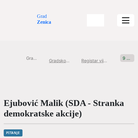
Grad
Zenica
Gradska uprava
9 sjednica, 29.04.2021 Pitanje br: 4
Gradsko Vijeće Grada Zenice
Registar vijećničkih pitanja i inicijativa
Ejubović Malik (SDA - Stranka
demokratske akcije)
PITANJE