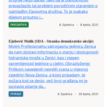
brojnije nego danas, tako da je stanovništvo
prevazilazilo taj problem porodičnim staranjem o
najmlađim članovima društva. To je svakako
dijelom prisutno i...
INICIJATIVA
8. Sjednica
-
8 Aprila, 2021
Ejubović Malik (SDA - Stranka demokratske akcije)
Molim Profesionalnu vatrogasnu jedinicu Zenica
da nam dostavi informaciju o stanju i dostupnosti
hidrantske mreže u Zenici, kao i stepen
opremljenosti Jedinice u cjelini. Obrazloženje:
Prilikom navedenih nemilih scena u mjesnoj
zajednici Nova Zenica, a kojoj pripadam, te
požara koji se desio, veći broj građana mi je
postavio pitanje da...
PITANJE
9. Sjednica
-
29 Aprila, 2021