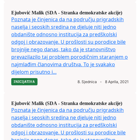
Ejubović Malik (SDA - Stranka demokratske akcije)
Poznata je činjenica da na području prigradskih
naselja i seoskih sredina ne djeluje niti jedno
obdanište odnosno institucija za predškolski
odgoj i obrazovanje. U prošlosti su porodice bile
brojnije nego danas, tako da je stanovništvo
prevazilazilo taj problem porodičnim staranjem o
najmlađim članovima društva. To je svakako
dijelom prisutno i...
INICIJATIVA
8. Sjednica
-
8 Aprila, 2021
Ejubović Malik (SDA - Stranka demokratske akcije)
Poznata je činjenica da na području prigradskih
naselja i seoskih sredina ne djeluje niti jedno
obdanište odnosno institucija za predškolski
odgoj i obrazovanje. U prošlosti su porodice bile