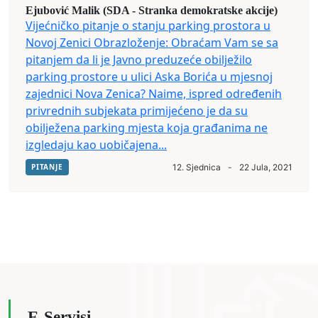
Ejubović Malik (SDA - Stranka demokratske akcije)
Vijećničko pitanje o stanju parking prostora u
Novoj Zenici Obrazloženje: Obraćam Vam se sa
pitanjem da li je Javno preduzeće obilježilo
parking prostore u ulici Aska Borića u mjesnoj
zajednici Nova Zenica? Naime, ispred određenih
privrednih subjekata primijećeno je da su
obilježena parking mjesta koja građanima ne
izgledaju kao uobičajena...
PITANJE
12. Sjednica
-
22 Jula, 2021
E-Servisi