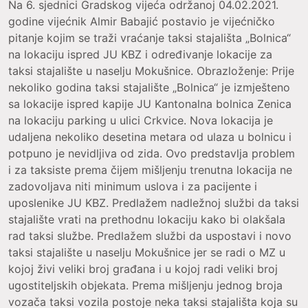
Na 6. sjednici Gradskog vijeća održanoj 04.02.2021.
godine vijećnik Almir Babajić postavio je vijećničko
pitanje kojim se traži vraćanje taksi stajališta „Bolnica“
na lokaciju ispred JU KBZ i određivanje lokacije za
taksi stajalište u naselju Mokušnice. Obrazloženje: Prije
nekoliko godina taksi stajalište „Bolnica“ je izmješteno
sa lokacije ispred kapije JU Kantonalna bolnica Zenica
na lokaciju parking u ulici Crkvice. Nova lokacija je
udaljena nekoliko desetina metara od ulaza u bolnicu i
potpuno je nevidljiva od zida. Ovo predstavlja problem
i za taksiste prema čijem mišljenju trenutna lokacija ne
zadovoljava niti minimum uslova i za pacijente i
uposlenike JU KBZ. Predlažem nadležnoj službi da taksi
stajalište vrati na prethodnu lokaciju kako bi olakšala
rad taksi službe. Predlažem službi da uspostavi i novo
taksi stajalište u naselju Mokušnice jer se radi o MZ u
kojoj živi veliki broj građana i u kojoj radi veliki broj
ugostiteljskih objekata. Prema mišljenju jednog broja
vozača taksi vozila postoje neka taksi stajališta koja su