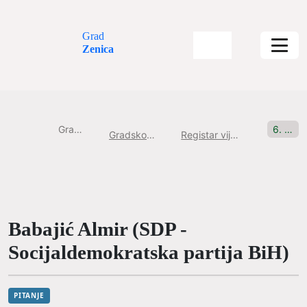
Grad
Zenica
Gradska uprava
6. Sjednica, 04.02.2021 Pitanje br: 3
Gradsko Vijeće Grada Zenice
Registar vijećničkih pitanja i inicijativa
Babajić Almir (SDP -
Socijaldemokratska partija BiH)
PITANJE