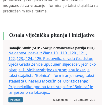
mogućnosti za vraćanje i formiranje taksi stajališta na
predloženim lokalitetima.
Ostala vijećnička pitanja i inicijative
Babajić Almir (SDP - Socijaldemokratska partija BiH)
Na osnovu prava iz člana 10., 119., 120., 121.,
122.,123., 124., 125. Poslovnika o radu Gradskog
vijeća Grada Zenice upućujem slijedeće vijećničko
pitanje: 1. Molba/zahtjev za promjenu lokacije
taksi stajališta "Bolnica" i formiranje novog taksi
stajališta u naselju Mokušnice. Obrazloženje:
Prije nekoliko godina taksi stajalište "Bolnica" je
izmješteno sa lokacije...
PITANJE
5. Sjednica
-
28 Januara, 2021