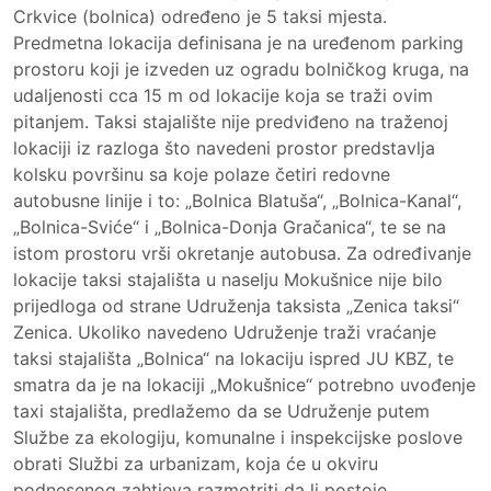
Crkvice (bolnica) određeno je 5 taksi mjesta.
Predmetna lokacija definisana je na uređenom parking
prostoru koji je izveden uz ogradu bolničkog kruga, na
udaljenosti cca 15 m od lokacije koja se traži ovim
pitanjem. Taksi stajalište nije predviđeno na traženoj
lokaciji iz razloga što navedeni prostor predstavlja
kolsku površinu sa koje polaze četiri redovne
autobusne linije i to: „Bolnica Blatuša“, „Bolnica-Kanal“,
„Bolnica-Sviće“ i „Bolnica-Donja Gračanica“, te se na
istom prostoru vrši okretanje autobusa. Za određivanje
lokacije taksi stajališta u naselju Mokušnice nije bilo
prijedloga od strane Udruženja taksista „Zenica taksi“
Zenica. Ukoliko navedeno Udruženje traži vraćanje
taksi stajališta „Bolnica“ na lokaciju ispred JU KBZ, te
smatra da je na lokaciji „Mokušnice“ potrebno uvođenje
taxi stajališta, predlažemo da se Udruženje putem
Službe za ekologiju, komunalne i inspekcijske poslove
obrati Službi za urbanizam, koja će u okviru
podnesenog zahtjeva razmotriti da li postoje