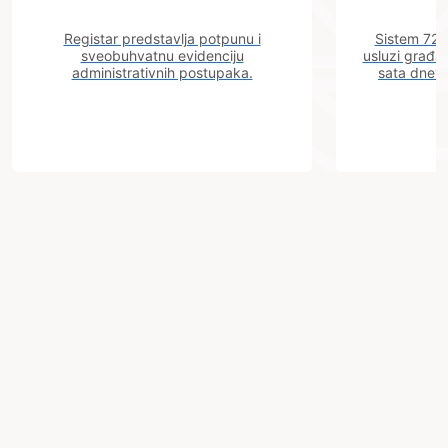
Registar predstavlja potpunu i
Sistem 72 j
sveobuhvatnu evidenciju
usluzi građa
administrativnih postupaka.
sata dnevn
Grad
Zenica
Trg BiH 6
72000