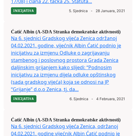
17/08) i člana 22. tačka 25. Statuta...
INICIJATIVA
5. Sjednica
-
28 Januara, 2021
Ćatić Albin (A-SDA Stranka demokratske aktivnosti)
Na 6. sjednici Gradskog vijeća Zenica održanoj
04.02.2021. godine, vijećnik Albin Ćatić podnio je
inicijativu za izmjenu Odluke o zagrijavanju
stambenog i poslovnog prostora Grada Zenica
daljinskim grijanjem kako slijedi: “Podnosim
inicijativu za izmjenu dijela odluke opštinskog
(sada gradskog vijeća) koja se odnosi na JP
“Grijanje” d.o.o Zenica, tj. da...
INICIJATIVA
6. Sjednica
-
4 Februara, 2021
Ćatić Albin (A-SDA Stranka demokratske aktivnosti)
Na 6. sjednici Gradskog vijeća Zenica, održanoj
04.02.2021. godine vijećnik Albin Ćatić podnio je