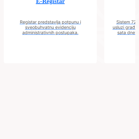
E-Registar
Registar predstavlja potpunu i
Sistem 72 j
sveobuhvatnu evidenciju
usluzi građa
administrativnih postupaka.
sata dnevn
Grad
Zenica