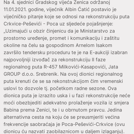
Na 4. sjednici Gradskog vijeća Zenica održanoj
11.01.2021. godine, vijećnik Albin Ćatić postavio je
vijećničko pitanje koje se odnosi na rekonstrukciju puta
Crkvice-Peševići - Poca uz sljedeće pojašnjenje:
„Uzimajući u obzir činjenicu da je Ministarstvo za
prostorno uređenje, promet i komunikaciju i zaštitu
okoline na čelu sa gospodinom Arnelom Isakom
završilo tendersku proceduru te je na E-aukciji izabran
najpovoljniji izvođač za rekonstrukciju II faze
regionalnog puta R-457 Milkovići-Kasapovići, Jata
GROUP d.o.o. Srebrenik. Na ovoj dionici regionalnog
puta krenuti će se sa rekonstrukcijom čim vremenski
uslovi to dozvole tj. početkom radne sezone. Ova
dionica puta je izrazito uska i u fazi rekonstrukcije neće
moći obezbjediti adekvatno prolaženje vozila iz smjera
Babina prema Zenici, te i u obrnutom pravcu. Jedina
alternativna cesta na koju će se preusmjeriti većina
frekvencije saobraćaja je Poca-Peševići-Crkvice (ovu
dionicu ću nazvati zaobilaznicom u daljem izlaganju).