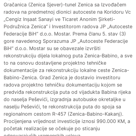
Gračanica (Zenica Sjever)-tunel Zenica sa Izvođačem
radova na predmetnoj dionici autoceste na Koridoru Vc
„Cengiz Inșaat Sanayi ve Ticaret Anonim Șirketi-
Podružnica Zenica“ i Investitorom radova JP „Autoceste
Federacije BiH“ d.o.o. Mostar. Prema članu 5. stav (3)
gore navedenog Sporazuma JP „Autoceste Federacije
BiH“ d.o.o. Mostar su se obavezale izvršiti
rekonstrukciju dijela lokalnog puta Zenica-Babino, a sve
to na osnovu dostavljene projektno tehničke
dokumentacije za rekonstrukciju lokalne ceste Zenica-
Babino-Zenica. Grad Zenica je dostavio investitoru
radova projektno tehničku dokumentaciju kojom se
predviđa rekonstrukcija puta od vijadukta Babina rijeka
do naselja Peševići, izgradnja autobuske okretaljke u
naselju Peševići, te rekonstrukcija puta do spoja sa
regionalnom cestom R-457 (Zenica-Babino-Kakanj).
Procijenjena vrijednost investicije iznosi 990.000 KM, a
početak realizacije se očekuje po sticanju
odgovarajućih vremenskih uslova.