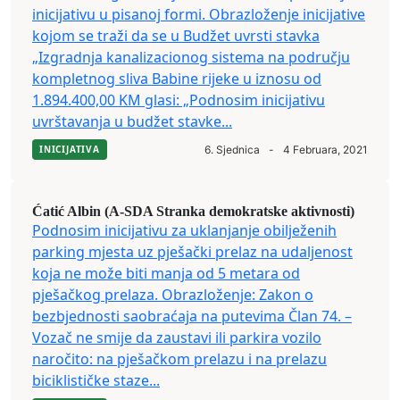
inicijativu u pisanoj formi. Obrazloženje inicijative
kojom se traži da se u Budžet uvrsti stavka
„Izgradnja kanalizacionog sistema na području
kompletnog sliva Babine rijeke u iznosu od
1.894.400,00 KM glasi: „Podnosim inicijativu
uvrštavanja u budžet stavke...
INICIJATIVA
6. Sjednica
-
4 Februara, 2021
Ćatić Albin (A-SDA Stranka demokratske aktivnosti)
Podnosim inicijativu za uklanjanje obilježenih
parking mjesta uz pješački prelaz na udaljenost
koja ne može biti manja od 5 metara od
pješačkog prelaza. Obrazloženje: Zakon o
bezbjednosti saobraćaja na putevima Član 74. –
Vozač ne smije da zaustavi ili parkira vozilo
naročito: na pješačkom prelazu i na prelazu
biciklističke staze...