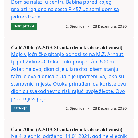
Dom se nalazi u centru Babina pored kojeg
prolazi regionalna cesta R-457 uz sami dom sa
jedne strane...
INICIJATIVA
2. Sjednica
-
28 Decembra, 2020
Ćatić Albin (A-SDA Stranka demokratske aktivnosti)
Moje vijećničko pitanje odnosi se na M.Z. Arnauti
tj. put Zidine –Otoka u ukupnoj dužini 600 m.
Asfalt na ovoj dionici je u izrazito lošem stanju
tačnije ova dionica puta nije upotrebljiva, iako su
stanovnici mjesta Otoka prinuđeni da koriste ovu
dionicu svakodnevno riskirajući svoje živote. Ovo
je zadnji vapaj...
PITANJE
2. Sjednica
-
28 Decembra, 2020
Ćatić Albin (A-SDA Stranka demokratske aktivnosti)
Na 4. sjednici održanoj 11.01.2021. godine vijećnik