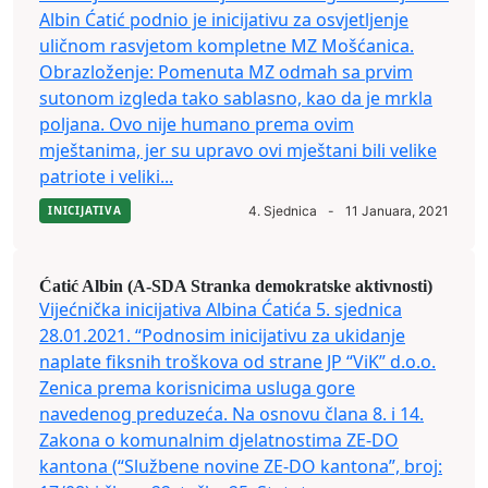
Albin Ćatić podnio je inicijativu za osvjetljenje
uličnom rasvjetom kompletne MZ Mošćanica.
Obrazloženje: Pomenuta MZ odmah sa prvim
sutonom izgleda tako sablasno, kao da je mrkla
poljana. Ovo nije humano prema ovim
mještanima, jer su upravo ovi mještani bili velike
patriote i veliki...
INICIJATIVA
4. Sjednica
-
11 Januara, 2021
Ćatić Albin (A-SDA Stranka demokratske aktivnosti)
Vijećnička inicijativa Albina Ćatića 5. sjednica
28.01.2021. “Podnosim inicijativu za ukidanje
naplate fiksnih troškova od strane JP “ViK” d.o.o.
Zenica prema korisnicima usluga gore
navedenog preduzeća. Na osnovu člana 8. i 14.
Zakona o komunalnim djelatnostima ZE-DO
kantona (“Službene novine ZE-DO kantona”, broj: