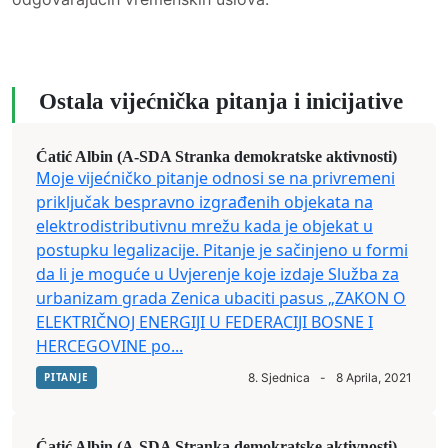
Ostala vijećnička pitanja i inicijative
Ćatić Albin (A-SDA Stranka demokratske aktivnosti)
Moje vijećničko pitanje odnosi se na privremeni
priključak bespravno izgrađenih objekata na
elektrodistributivnu mrežu kada je objekat u
postupku legalizacije. Pitanje je sačinjeno u formi
da li je moguće u Uvjerenje koje izdaje Služba za
urbanizam grada Zenica ubaciti pasus „ZAKON O
ELEKTRIČNOJ ENERGIJI U FEDERACIJI BOSNE I
HERCEGOVINE po...
PITANJE
8. Sjednica
-
8 Aprila, 2021
Ćatić Albin (A-SDA Stranka demokratske aktivnosti)