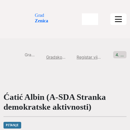
Grad
Zenica
Gradska uprava
4. Sjednica, 11.01.2021 Pitanje br: 4
Gradsko Vijeće Grada Zenice
Registar vijećničkih pitanja i inicijativa
Ćatić Albin (A-SDA Stranka
demokratske aktivnosti)
PITANJE