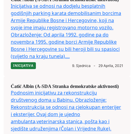
Inicijativa se odnosi na dodjelu besplatnih
godišnjih parking karata demobilisanim borcima
Armije Republike Bosne i Hercegovine, koji na
svoje ime imaju registrovano motorno vozilo.
Obrazloženje: Od aprila 1992. godine pa do
novembra 1995. godine borci Armije Republike
Bosne i Hercegovine su bili heroji bili su spasioci
(svijetlo na kraju tunela)....
INICIJATIVA
9. Sjednica
-
29 Aprila, 2021
Ćatić Albin (A-SDA Stranka demokratske aktivnosti)
Podnosim inicijativu za rekonstrukciju
društvenog doma u Babinu. Obrazloženje:
Rekonstrukcija se odnosi na cjelokupan enterijer
i eksterijer. Ovaj dom je ujedno
ambulanta,veterinarska stanica, pošta kao i
sjedište udruženjima (Čolan i Vrijedne Ruke).