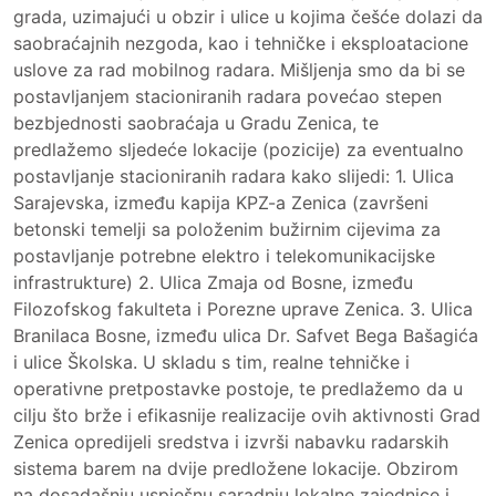
grada, uzimajući u obzir i ulice u kojima češće dolazi da
saobraćajnih nezgoda, kao i tehničke i eksploatacione
uslove za rad mobilnog radara. Mišljenja smo da bi se
postavljanjem stacioniranih radara povećao stepen
bezbjednosti saobraćaja u Gradu Zenica, te
predlažemo sljedeće lokacije (pozicije) za eventualno
postavljanje stacioniranih radara kako slijedi: 1. Ulica
Sarajevska, između kapija KPZ-a Zenica (završeni
betonski temelji sa položenim bužirnim cijevima za
postavljanje potrebne elektro i telekomunikacijske
infrastrukture) 2. Ulica Zmaja od Bosne, između
Filozofskog fakulteta i Porezne uprave Zenica. 3. Ulica
Branilaca Bosne, između ulica Dr. Safvet Bega Bašagića
i ulice Školska. U skladu s tim, realne tehničke i
operativne pretpostavke postoje, te predlažemo da u
cilju što brže i efikasnije realizacije ovih aktivnosti Grad
Zenica opredijeli sredstva i izvrši nabavku radarskih
sistema barem na dvije predložene lokacije. Obzirom
na dosadašnju uspješnu saradnju lokalne zajednice i