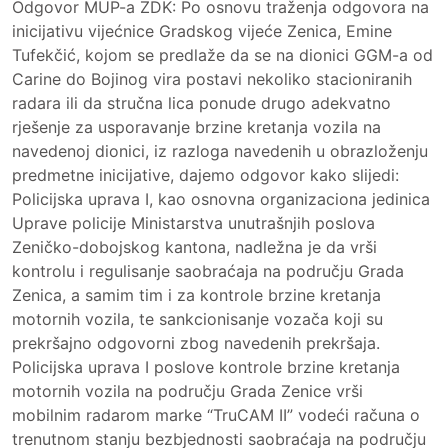
Odgovor MUP-a ZDK: Po osnovu traženja odgovora na
inicijativu vijećnice Gradskog vijeće Zenica, Emine
Tufekčić, kojom se predlaže da se na dionici GGM-a od
Carine do Bojinog vira postavi nekoliko stacioniranih
radara ili da stručna lica ponude drugo adekvatno
rješenje za usporavanje brzine kretanja vozila na
navedenoj dionici, iz razloga navedenih u obrazloženju
predmetne inicijative, dajemo odgovor kako slijedi:
Policijska uprava I, kao osnovna organizaciona jedinica
Uprave policije Ministarstva unutrašnjih poslova
Zeničko-dobojskog kantona, nadležna je da vrši
kontrolu i regulisanje saobraćaja na području Grada
Zenica, a samim tim i za kontrole brzine kretanja
motornih vozila, te sankcionisanje vozača koji su
prekršajno odgovorni zbog navedenih prekršaja.
Policijska uprava I poslove kontrole brzine kretanja
motornih vozila na području Grada Zenice vrši
mobilnim radarom marke “TruCAM II” vodeći računa o
trenutnom stanju bezbjednosti saobraćaja na području