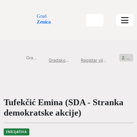
Grad
Zenica
Gradska uprava
2. Sjednica, 28.12.2020 Incijativa br: 3
Gradsko Vijeće Grada Zenice
Registar vijećničkih pitanja i inicijativa
Tufekčić Emina (SDA - Stranka
demokratske akcije)
INICIJATIVA