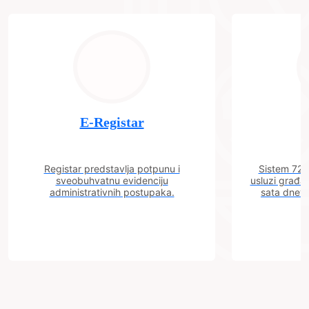
E-Registar
Registar predstavlja potpunu i
Sistem 72 j
sveobuhvatnu evidenciju
usluzi građa
administrativnih postupaka.
sata dnevn