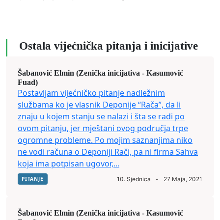
Ostala vijećnička pitanja i inicijative
Šabanović Elmin (Zenička inicijativa - Kasumović
Fuad)
Postavljam vijećničko pitanje nadležnim
službama ko je vlasnik Deponije “Rača”, da li
znaju u kojem stanju se nalazi i šta se radi po
ovom pitanju, jer mještani ovog područja trpe
ogromne probleme. Po mojim saznanjima niko
ne vodi računa o Deponiji Rači, pa ni firma Sahva
koja ima potpisan ugovor,...
PITANJE
10. Sjednica
-
27 Maja, 2021
Šabanović Elmin (Zenička inicijativa - Kasumović