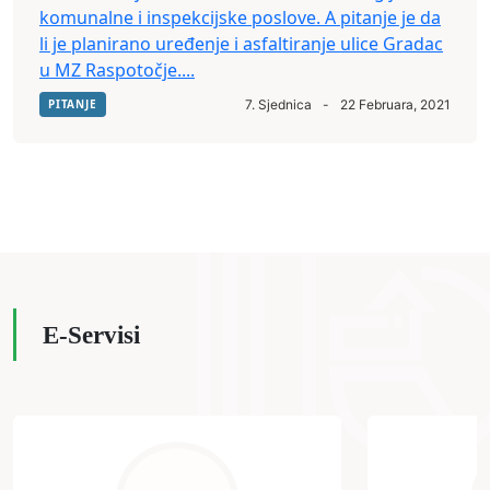
komunalne i inspekcijske poslove. A pitanje je da
li je planirano uređenje i asfaltiranje ulice Gradac
u MZ Raspotočje....
PITANJE
7. Sjednica
-
22 Februara, 2021
E-Servisi