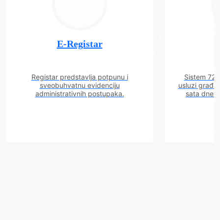
E-Registar
Registar predstavlja potpunu i
Sistem 72 j
sveobuhvatnu evidenciju
usluzi građa
administrativnih postupaka.
sata dnevn
Grad
Zenica