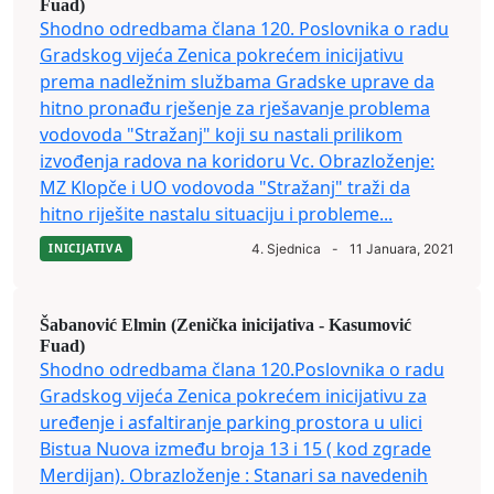
Fuad)
Shodno odredbama člana 120. Poslovnika o radu
Gradskog vijeća Zenica pokrećem inicijativu
prema nadležnim službama Gradske uprave da
hitno pronađu rješenje za rješavanje problema
vodovoda "Stražanj" koji su nastali prilikom
izvođenja radova na koridoru Vc. Obrazloženje:
MZ Klopče i UO vodovoda "Stražanj" traži da
hitno riješite nastalu situaciju i probleme...
INICIJATIVA
4. Sjednica
-
11 Januara, 2021
Šabanović Elmin (Zenička inicijativa - Kasumović
Fuad)
Shodno odredbama člana 120.Poslovnika o radu
Gradskog vijeća Zenica pokrećem inicijativu za
uređenje i asfaltiranje parking prostora u ulici
Bistua Nuova između broja 13 i 15 ( kod zgrade
Merdijan). Obrazloženje : Stanari sa navedenih