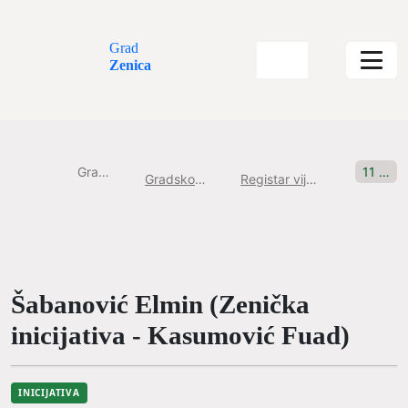
Grad
Zenica
Gradska uprava
11 sjednica, 27.06.2021 Incijativa br: 8
Gradsko Vijeće Grada Zenice
Registar vijećničkih pitanja i inicijativa
Šabanović Elmin (Zenička
inicijativa - Kasumović Fuad)
INICIJATIVA