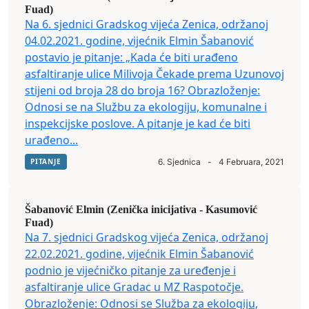
Fuad)
Na 6. sjednici Gradskog vijeća Zenica, održanoj
04.02.2021. godine, vijećnik Elmin Šabanović
postavio je pitanje: „Kada će biti urađeno
asfaltiranje ulice Milivoja Čekade prema Uzunovoj
stijeni od broja 28 do broja 16? Obrazloženje:
Odnosi se na Službu za ekologiju, komunalne i
inspekcijske poslove. A pitanje je kad će biti
urađeno...
PITANJE
6. Sjednica
-
4 Februara, 2021
Šabanović Elmin (Zenička inicijativa - Kasumović
Fuad)
Na 7. sjednici Gradskog vijeća Zenica, održanoj
22.02.2021. godine, vijećnik Elmin Šabanović
podnio je vijećničko pitanje za uređenje i
asfaltiranje ulice Gradac u MZ Raspotočje.
Obrazloženje: Odnosi se Služba za ekologiju,