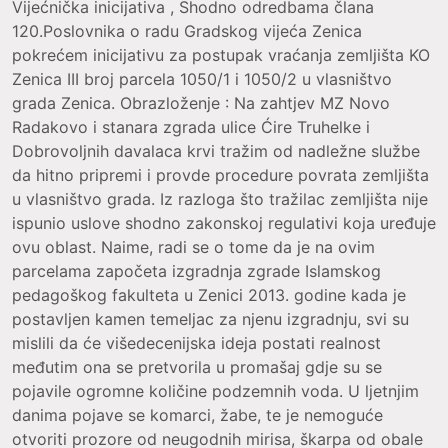
Vijećnička inicijativa , Shodno odredbama člana
120.Poslovnika o radu Gradskog vijeća Zenica
pokrećem inicijativu za postupak vraćanja zemljišta KO
Zenica III broj parcela 1050/1 i 1050/2 u vlasništvo
grada Zenica. Obrazloženje : Na zahtjev MZ Novo
Radakovo i stanara zgrada ulice Ćire Truhelke i
Dobrovoljnih davalaca krvi tražim od nadležne službe
da hitno pripremi i provde procedure povrata zemljišta
u vlasništvo grada. Iz razloga što tražilac zemljišta nije
ispunio uslove shodno zakonskoj regulativi koja uređuje
ovu oblast. Naime, radi se o tome da je na ovim
parcelama započeta izgradnja zgrade Islamskog
pedagoškog fakulteta u Zenici 2013. godine kada je
postavljen kamen temeljac za njenu izgradnju, svi su
mislili da će višedecenijska ideja postati realnost
međutim ona se pretvorila u promašaj gdje su se
pojavile ogromne količine podzemnih voda. U ljetnjim
danima pojave se komarci, žabe, te je nemoguće
otvoriti prozore od neugodnih mirisa, škarpa od obale