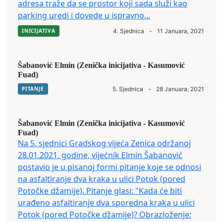
adresa traže da se prostor koji sada služi kao
parking uredi i dovede u ispravno...
INICIJATIVA
4. Sjednica
-
11 Januara, 2021
Šabanović Elmin (Zenička inicijativa - Kasumović
Fuad)
PITANJE
5. Sjednica
-
28 Januara, 2021
Šabanović Elmin (Zenička inicijativa - Kasumović
Fuad)
Na 5. sjednici Gradskog vijeća Zenica održanoj
28.01.2021. godine, vijećnik Elmin Šabanović
postavio je u pisanoj formi pitanje koje se odnosi
na asfaltiranje dva kraka u ulici Potok (pored
Potočke džamije). Pitanje glasi: "Kada će biti
urađeno asfaltiranje dva sporedna kraka u ulici
Potok (pored Potočke džamije)? Obrazloženje: