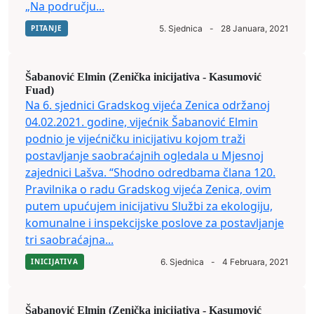
„Na području...
PITANJE
5. Sjednica
-
28 Januara, 2021
Šabanović Elmin (Zenička inicijativa - Kasumović
Fuad)
Na 6. sjednici Gradskog vijeća Zenica održanoj
04.02.2021. godine, vijećnik Šabanović Elmin
podnio je vijećničku inicijativu kojom traži
postavljanje saobraćajnih ogledala u Mjesnoj
zajednici Lašva. “Shodno odredbama člana 120.
Pravilnika o radu Gradskog vijeća Zenica, ovim
putem upućujem inicijativu Službi za ekologiju,
komunalne i inspekcijske poslove za postavljanje
tri saobraćajna...
INICIJATIVA
6. Sjednica
-
4 Februara, 2021
Šabanović Elmin (Zenička inicijativa - Kasumović