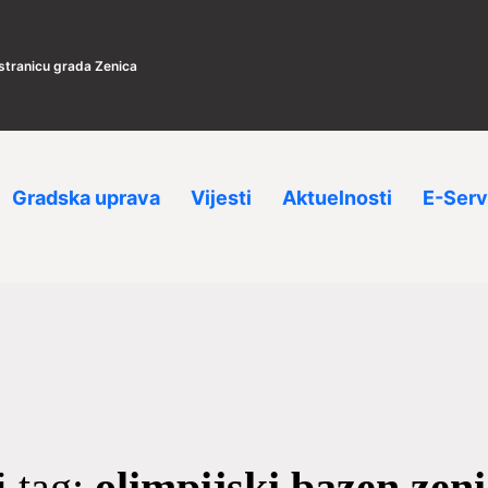
 stranicu grada Zenica
Gradska uprava
Vijesti
Aktuelnosti
E-Serv
i tag:
olimpijski bazen zen