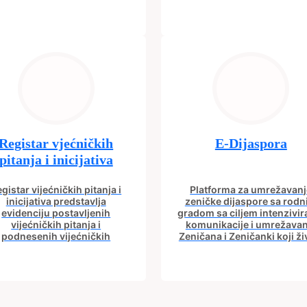
Registar vjećničkih
E-Dijaspora
pitanja i inicijativa
gistar vijećničkih pitanja i
Platforma za umrežavanj
inicijativa predstavlja
zeničke dijaspore sa rod
evidenciju postavljenih
gradom sa ciljem intenzivir
vijećničkih pitanja i
komunikacije i umrežavan
podnesenih vijećničkih
Zeničana i Zeničanki koji ži
icijativa iz aktuelnog saziva
dijaspori sa rodnim grad
Gradskog vijeća.