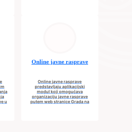
Online javne rasprave
e
Online javne rasprave
nim
predstavljaju aplikacijski
anja
modul koji omogućava
ja
organizaciju javne rasprave
ve u
putem web stranice Grada na
om.
kojoj građani imaju uvid u
aktivne javne rasprave.