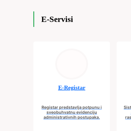
E-Servisi
E-Registar
Registar predstavlja potpunu i
Sis
sveobuhvatnu evidenciju
administrativnih postupaka.
ra