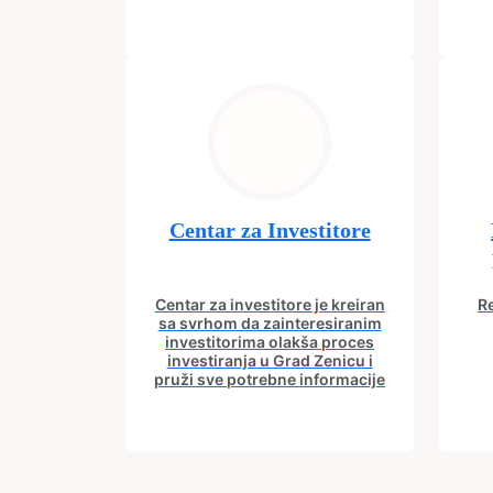
Centar za Investitore
Centar za investitore je kreiran
Re
sa svrhom da zainteresiranim
investitorima olakša proces
investiranja u Grad Zenicu i
pruži sve potrebne informacije
od procesa registracije do
in
dobijanja dozvola potrebnih za
izgradnju poslovnog objekta.