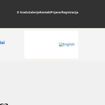
O Gradu
Galerije
Kontakt
Prijava/Registracija
isi
ica