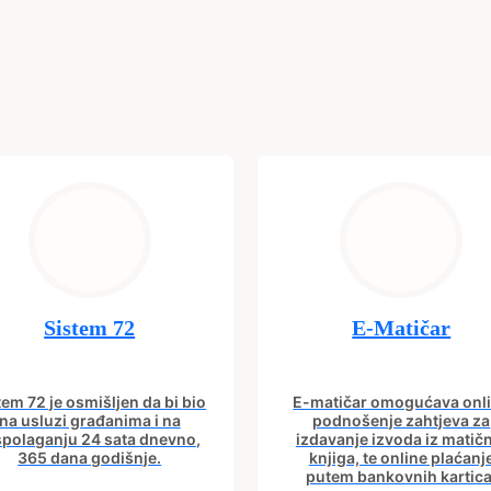
Sistem 72
E-Matičar
tem 72 je osmišljen da bi bio
E-matičar omogućava onl
na usluzi građanima i na
podnošenje zahtjeva za
spolaganju 24 sata dnevno,
izdavanje izvoda iz matič
365 dana godišnje.
knjiga, te online plaćanj
putem bankovnih kartica