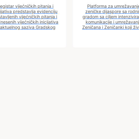
egistar vijećničkih pitanja i
Platforma za umrežavanj
cijativa predstavlja evidenciju
zeničke dijaspore sa rodn
tavljenih vijećničkih pitanja i
gradom sa ciljem intenzivira
nesenih vijećničkih inicijativa
komunikacije i umrežavan
 aktuelnog saziva Gradskog
Zeničana i Zeničanki koji ži
vijeća.
dijaspori sa rodnim grado