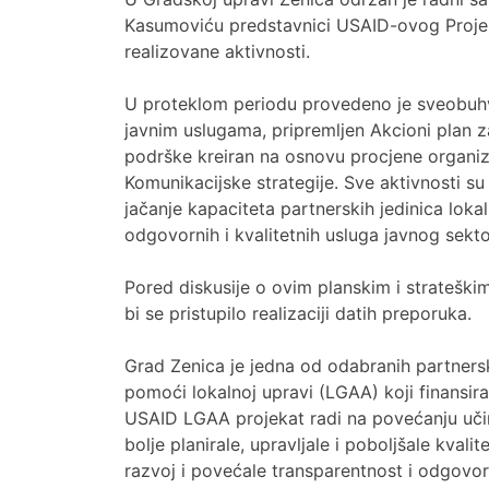
Kasumoviću predstavnici USAID-ovog Projek
realizovane aktivnosti.
U proteklom periodu provedeno je sveobuhv
javnim uslugama, pripremljen Akcioni plan 
podrške kreiran na osnovu procjene organiza
Komunikacijske strategije. Sve aktivnosti su
jačanje kapaciteta partnerskih jedinica loka
odgovornih i kvalitetnih usluga javnog sekt
Pored diskusije o ovim planskim i stratešk
bi se pristupilo realizaciji datih preporuka.
Grad Zenica je jedna od odabranih partners
pomoći lokalnoj upravi (LGAA) koji finansi
USAID LGAA projekat radi na povećanju učin
bolje planirale, upravljale i poboljšale kvali
razvoj i povećale transparentnost i odgovo