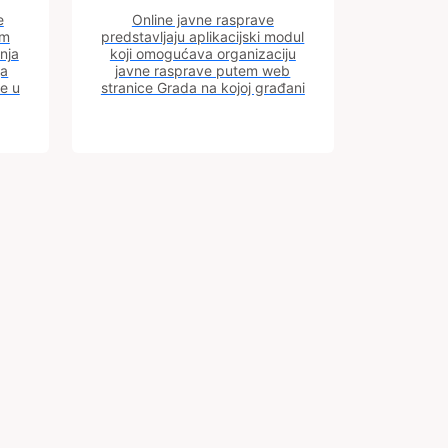
e
Online javne rasprave
im
predstavljaju aplikacijski modul
nja
koji omogućava organizaciju
ja
javne rasprave putem web
ve u
stranice Grada na kojoj građani
m.
imaju uvid u aktivne javne
rasprave.