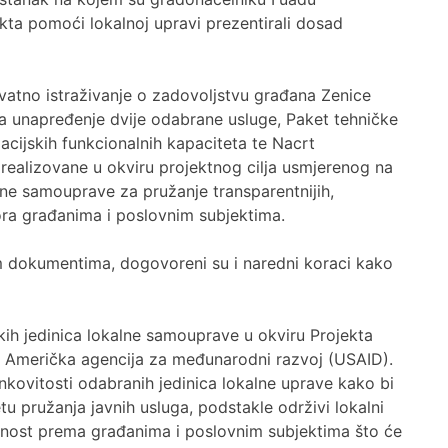
ta pomoći lokalnoj upravi prezentirali dosad
atno istraživanje o zadovoljstvu građana Zenice
za unapređenje dvije odabrane usluge, Paket tehničke
cijskih funkcionalnih kapaciteta te Nacrt
 realizovane u okviru projektnog cilja usmjerenog na
lne samouprave za pružanje transparentnijih,
ora građanima i poslovnim subjektima.
im dokumentima, dogovoreni su i naredni koraci kako
kih jedinica lokalne samouprave u okviru Projekta
ra Američka agencija za međunarodni razvoj (USAID).
kovitosti odabranih jedinica lokalne uprave kako bi
tetu pružanja javnih usluga, podstakle održivi lokalni
rnost prema građanima i poslovnim subjektima što će