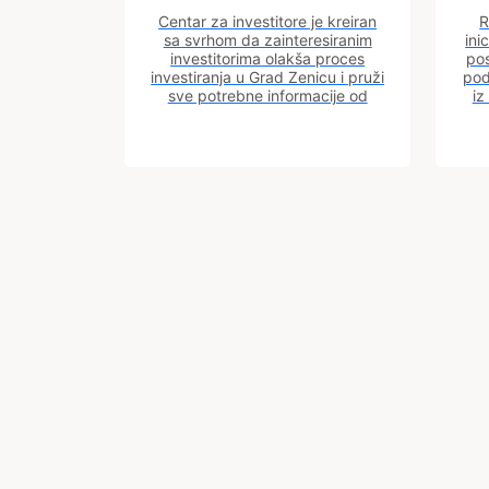
Centar za investitore je kreiran
R
sa svrhom da zainteresiranim
ini
investitorima olakša proces
pos
investiranja u Grad Zenicu i pruži
pod
sve potrebne informacije od
iz
procesa registracije do dobijanja
dozvola potrebnih za izgradnju
poslovnog objekta.
Trg BiH 6
Grad
Zenica
72000
Preuzmite
mobilnu
Zenica
aplikaciju:
Bosna i
Hercegovina