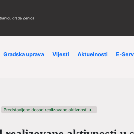
stranicu grada Zenica
Gradska uprava
Vijesti
Aktuelnosti
E-Serv
Predstavljene dosad realizovane aktivnosti u...
d realizovane aktivnosti 