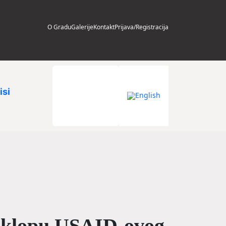
O Gradu
Galerije
Kontakt
Prijava/Registracija
isi
u sklopu USAID-ovog