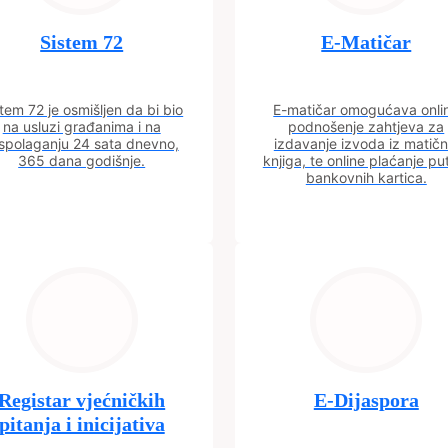
Sistem 72
E-Matičar
tem 72 je osmišljen da bi bio
E-matičar omogućava onli
na usluzi građanima i na
podnošenje zahtjeva za
spolaganju 24 sata dnevno,
izdavanje izvoda iz matičn
365 dana godišnje.
knjiga, te online plaćanje p
bankovnih kartica.
Registar vjećničkih
E-Dijaspora
pitanja i inicijativa