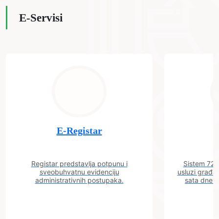
E-Servisi
E-Registar
Registar predstavlja potpunu i
Sistem 72 j
sveobuhvatnu evidenciju
usluzi građa
administrativnih postupaka.
sata dnevn