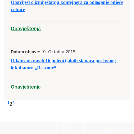
Obavijest o izmiještanju kontejnera za odlaganje odjeće
i obuće
Obavještenja
Datum objave:
9. Oktobra 2018.
Odabrano novih 16 potencijalnih stanara poslovnog
inkubatora „Beezone“
Obavještenja
1
3
2