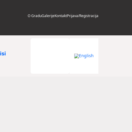
O Gradu
Galerije
Kontakt
Prijava/Registracija
isi