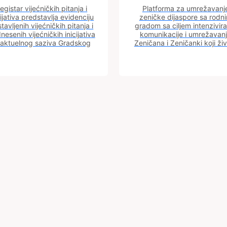
egistar vijećničkih pitanja i
Platforma za umrežavanj
cijativa predstavlja evidenciju
zeničke dijaspore sa rodn
tavljenih vijećničkih pitanja i
gradom sa ciljem intenzivira
nesenih vijećničkih inicijativa
komunikacije i umrežavan
 aktuelnog saziva Gradskog
Zeničana i Zeničanki koji ži
vijeća.
dijaspori sa rodnim grado