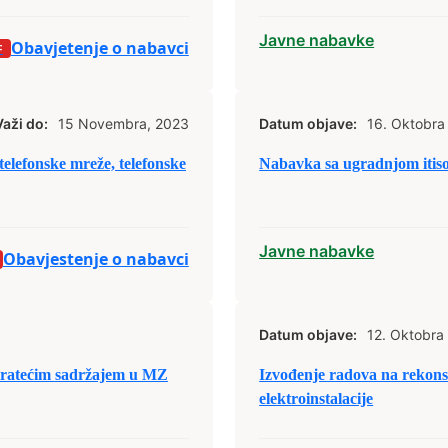
Javne nabavke
Obavjetenje o nabavci
Važi do:
15 Novembra, 2023
Datum objave:
16. Oktobra
elefonske mreže, telefonske
Nabavka sa ugradnjom itis
Javne nabavke
Obavjestenje o nabavci
Datum objave:
12. Oktobra
pratećim sadržajem u MZ
Izvođenje radova na rekons
elektroinstalacije