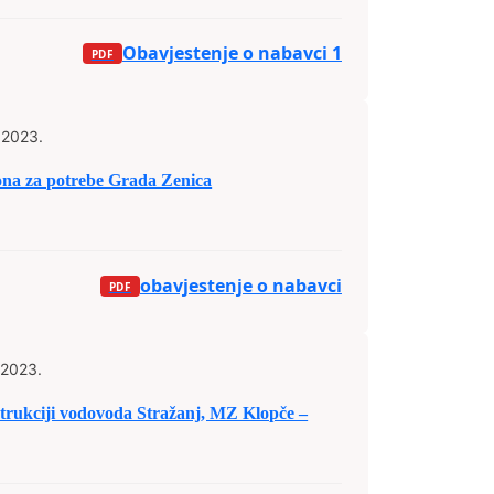
Obavjestenje o nabavci 1
 2023.
ona za potrebe Grada Zenica
obavjestenje o nabavci
 2023.
trukciji vodovoda Stražanj, MZ Klopče –