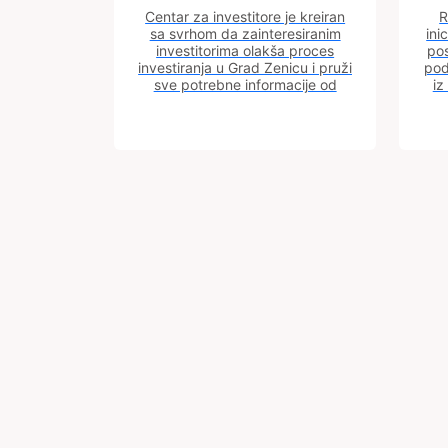
Centar za investitore je kreiran
R
sa svrhom da zainteresiranim
ini
investitorima olakša proces
pos
investiranja u Grad Zenicu i pruži
pod
sve potrebne informacije od
iz
procesa registracije do dobijanja
dozvola potrebnih za izgradnju
poslovnog objekta.
Trg BiH 6
Grad
Zenica
72000
Preuzmite
mobilnu
Zenica
aplikaciju:
Bosna i
Hercegovina