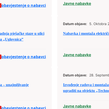
Javne nabavke
obavjestenje o nabavci
Datum objave:
5. Oktobra 
adnja pješačke staze u ulici
Nabavka i montaža elektri
ta „Uglovnica”
Javne nabavke
obavjestenje o nabavci
Datum objave:
28. Septem
ja – unajmljivanje
Izvođenje radova i montaža 
ugraditi na objektu „Tech
Javne nabavke
obavjestenje o nabavci