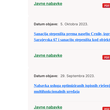
Javne nabavke
Datum objave:
5. Oktobra 2023.
Sanacija stepeništa prema naselju Crnile, izgr
Sarajevska 67 i sanaciju stepeništa kod objek
Javne nabavke
Datum objave:
29. Septembra 2023.
Nabavka usluga optimiziranih ispisnih rješen
multifunkcionalnih uređaja
Javne nabavke