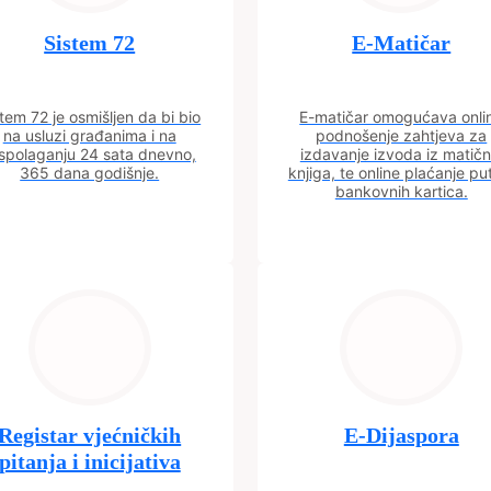
Sistem 72
E-Matičar
tem 72 je osmišljen da bi bio
E-matičar omogućava onli
na usluzi građanima i na
podnošenje zahtjeva za
spolaganju 24 sata dnevno,
izdavanje izvoda iz matičn
365 dana godišnje.
knjiga, te online plaćanje p
bankovnih kartica.
Registar vjećničkih
E-Dijaspora
pitanja i inicijativa