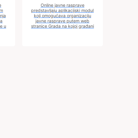
e
Online javne rasprave
im
predstavljaju aplikacijski modul
nja
koji omogućava organizaciju
ja
javne rasprave putem web
ve u
stranice Grada na kojoj građani
m.
imaju uvid u aktivne javne
rasprave.