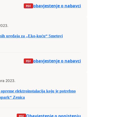
obavjestenje o nabavci
2023.
čnih uređaja za „Eko-kuću“ Smetovi
obavjestenje o nabavci
bra 2023.
opreme elektroinstalacija koju je potrebno
nopark“ Zenica
Obavjestenje o ponistenju