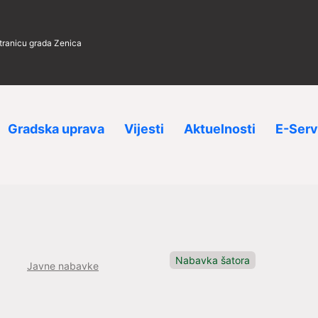
stranicu grada Zenica
Gradska uprava
Vijesti
Aktuelnosti
E-Serv
Nabavka šatora
Javne nabavke